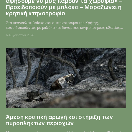
αφήσουμε να μας πάρουν τα χωράφια» –
Προειδοποιούν με μπλόκα – Μαραζώνει η
κρητική κτηνοτροφία
Στα «κάγκελα» βρίσκονται οι κτηνοτρόφοι της Κρήτης,
προειδοποιώντας με μπλόκα και δυναμικές κινητοποιήσεις εξαιτίας...
6 Αυγούστου 2026
Άμεση κρατική αρωγή και στήριξη των
πυρόπληκτων περιοχών