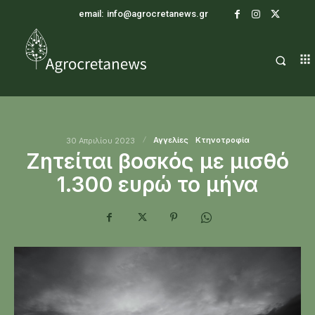
email:
info@agrocretanews.gr
Αγγελίες
Κτηνοτροφία
30 Απριλίου 2023
Ζητείται βοσκός με μισθό
1.300 ευρώ το μήνα