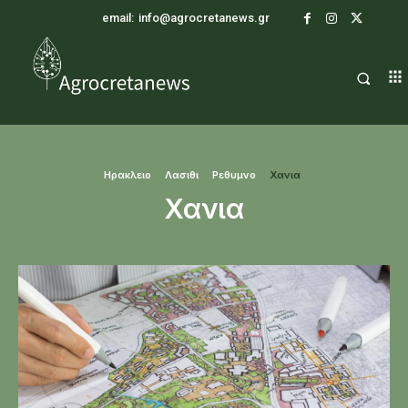
email:
info@agrocretanews.gr
Ηρακλειο
Λασιθι
Ρεθυμνο
Χανια
Χανια