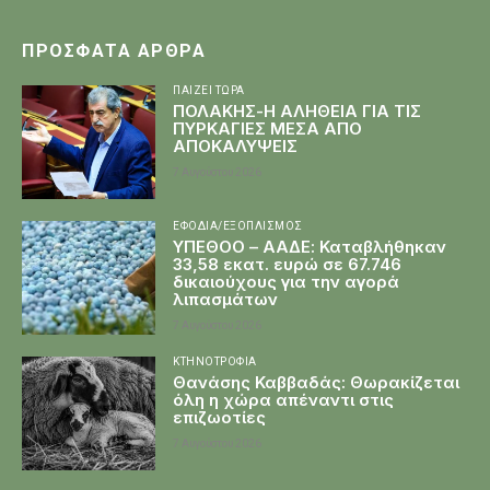
ΠΡΌΣΦΑΤΑ ΆΡΘΡΑ
ΠΑΊΖΕΙ ΤΏΡΑ
ΠΟΛΑΚΗΣ-Η ΑΛΗΘΕΙΑ ΓΙΑ ΤΙΣ
ΠΥΡΚΑΓΙΕΣ ΜΕΣΑ ΑΠΟ
ΑΠΟΚΑΛΥΨΕΙΣ
7 Αυγούστου 2026
ΕΦΌΔΙΑ/ΕΞΟΠΛΙΣΜΌΣ
ΥΠΕΘΟΟ – ΑΑΔΕ: Καταβλήθηκαν
33,58 εκατ. ευρώ σε 67.746
δικαιούχους για την αγορά
λιπασμάτων
7 Αυγούστου 2026
ΚΤΗΝΟΤΡΟΦΊΑ
Θανάσης Καββαδάς: Θωρακίζεται
όλη η χώρα απέναντι στις
επιζωοτίες
7 Αυγούστου 2026