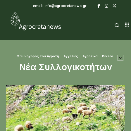
email:
info@agrocretanews.gr
O Συνήγορος του Αγρότη
Αγγελίες
Αγροτικά
Βίντεο
Νέα Συλλογικοτήτων