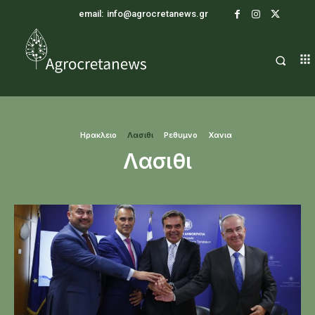
email:
info@agrocretanews.gr
Ηρακλειο
Λασιθι
Ρεθυμνο
Χανια
Λασιθι