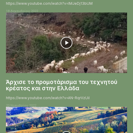
https://www.youtube.com/watch?v=lMJeDj13bUM
18 Δεκεμβρίου 2022
Άρχισε το προμοτάρισμα του τεχνητού
κρέατος και στην Ελλάδα
https://www.youtube.com/watch?v=AN-RqrVzUiI
20 Νοεμβρίου 2022