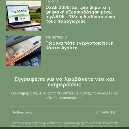
ΓΕΩΡΓΊΑ
ΟΣΔΕ 2026: Σε τρία βήματα η
ψηφιακή εξουσιοδότηση μέσω
myAADE – Όλη η διαδικασία για
τους παραγωγούς
6 Αυγούστου 2026
ΚΤΗΝΟΤΡΟΦΊΑ
Πώς και πότε ενεργοποιείται η
Κάρτα Αγρότη
6 Αυγούστου 2026
Εγγραφείτε για να λαμβάνετε νέα και
ενημερώσεις
Για ενημέρωση με όλες τις τελευταίες ειδήσεις, προσφορές και
ειδικές ανακοινώσεις.
ΕΓΓΡΑΦΕΊΤΕ
Με την εγγραφή σας συμφωνείτε να λαμβάνετε ενημερωτικά δελτία μέσω email,
ειδοποιήσεις και ειδοποιήσεις από το Agro Creta News. Μπορείτε να διαγραφείτε ανά