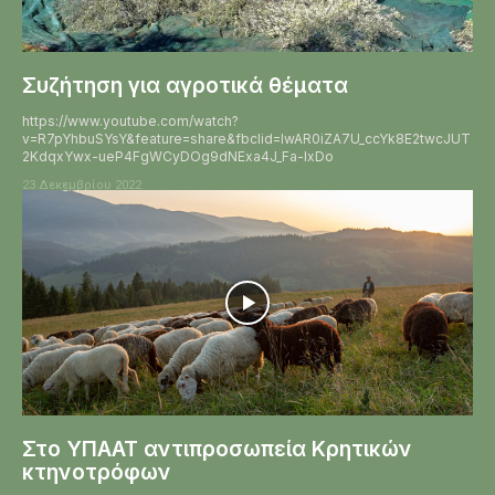
Συζήτηση για αγροτικά θέματα
https://www.youtube.com/watch?
v=R7pYhbuSYsY&feature=share&fbclid=IwAR0iZA7U_ccYk8E2twcJUT
2KdqxYwx-ueP4FgWCyDOg9dNExa4J_Fa-IxDo
23 Δεκεμβρίου 2022
Στο ΥΠΑΑΤ αντιπροσωπεία Κρητικών
κτηνοτρόφων