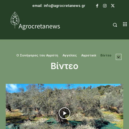
email:
info@agrocretanews.gr
O Συνήγορος του Αγρότη
Αγγελίες
Αγροτικά
Βίντεο
Βίντεο