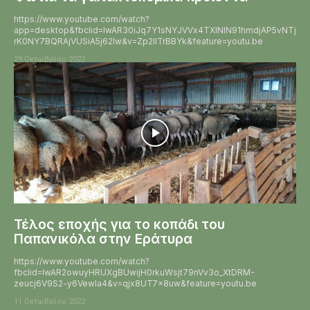
https://www.youtube.com/watch?
app=desktop&fbclid=IwAR30iJq7Y1sNYJVVx4TXlNIN91hmdjAP5vNTj
rK0NY7BQRAjVUSiA5j62Iw&v=Zp2lITrBBYk&feature=youtu.be
29 Οκτωβρίου 2022
Τέλος εποχής για το κοπάδι του
Παπανικόλα στην Εράτυρα
https://www.youtube.com/watch?
fbclid=IwAR2owuyHRUXgBUwijH0rkuWsjt79nVv3o_XtDRM-
zeucj6V9S2-y6VewIa4&v=qjx8UT7x8uw&feature=youtu.be
11 Οκτωβρίου 2022