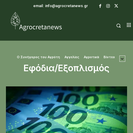
email:
info@agrocretanews.gr
O Συνήγορος του Αγρότη
Αγγελίες
Αγροτικά
Βίντεο
Εφόδια/Εξοπλισμός