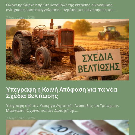
Ολοκληρώθηκε η πρώτη καταβολή της έκτακτης οικονομικής
ενίσχυσης προς επαγγελματίες αγρότες και επιχειρήσεις του...
7 Αυγούστου 2026
Υπεγράφη η Κοινή Απόφαση για τα νέα
Σχέδια Βελτίωσης
Υπεγράφη από τον Υπουργό Αγροτικής Ανάπτυξης και Τροφίμων,
Μαργαρίτη Σχοινά, και τον Διοικητή της...
7 Αυγούστου 2026