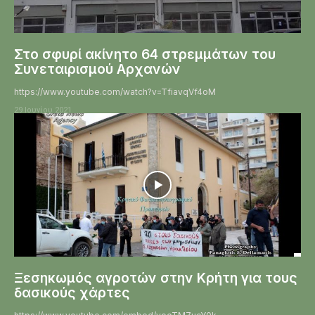
Στο σφυρί ακίνητο 64 στρεμμάτων του
Συνεταιρισμού Αρχανών
https://www.youtube.com/watch?v=TfiavqVf4oM
29 Ιουνίου 2021
Ξεσηκωμός αγροτών στην Κρήτη για τους
δασικούς χάρτες