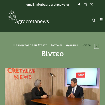
email:
info@agrocretanews.gr
O Συνήγορος του Αγρότη
Αγγελίες
Αγροτικά
Βίντεο
Βίντεο