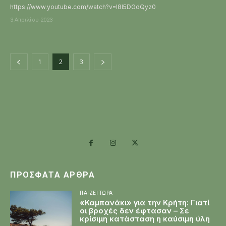
https://www.youtube.com/watch?v=I8l5DGdQyz0
3 Απριλίου 2023
1
2
3
ΠΡΌΣΦΑΤΑ ΆΡΘΡΑ
ΠΑΊΖΕΙ ΤΏΡΑ
«Καμπανάκι» για την Κρήτη: Γιατί
οι βροχές δεν έφτασαν – Σε
κρίσιμη κατάσταση η καύσιμη ύλη