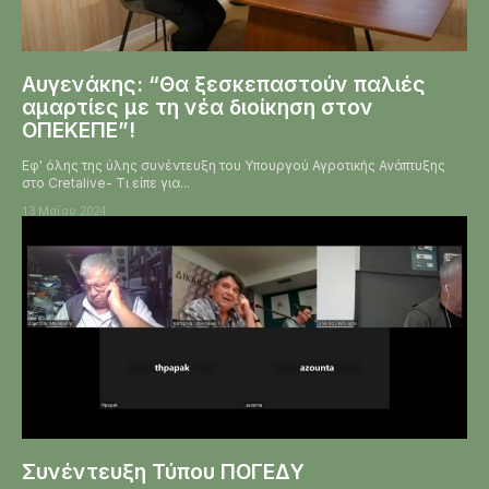
Αυγενάκης: “Θα ξεσκεπαστούν παλιές
αμαρτίες με τη νέα διοίκηση στον
ΟΠΕΚΕΠΕ”!
Εφ' όλης της ύλης συνέντευξη του Υπουργού Αγροτικής Ανάπτυξης
στο Cretalive- Τι είπε για...
13 Μαΐου 2024
Συνέντευξη Τύπου ΠΟΓΕΔΥ