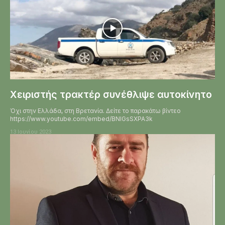
Χειριστής τρακτέρ συνέθλιψε αυτοκίνητο
Όχι στην Ελλάδα, στη Βρετανία. Δείτε το παρακάτω βίντεο
https://www.youtube.com/embed/BNlGsSXPA3k
13 Ιουνίου 2023