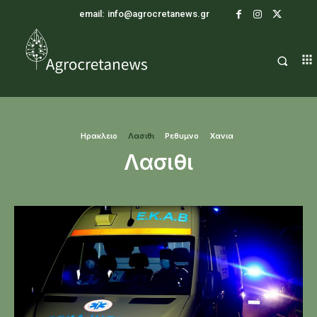
email:
info@agrocretanews.gr
Ηρακλειο
Λασιθι
Ρεθυμνο
Χανια
Λασιθι