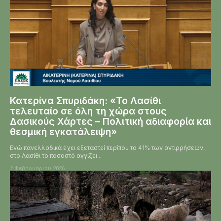
Κατερίνα Σπυριδάκη: «Το Λασίθι
τελευταίο σε όλη τη χώρα στους
Δασικούς Χάρτες – Πολιτική αδιαφορία και
θεσμική εγκατάλειψη»
Ενώ πανελλαδικά έχει εξεταστεί περίπου το 41% των αντιρρήσεων,
στο Λασίθι το ποσοστό αγγίζει...
2 Φεβρουαρίου 2026