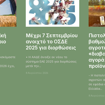
ϊκή
Μέχρι 7 Σεπτεμβρίου
Πιστο
ριο
ανοιχτό το ΟΣΔΕ
βαθμο
2025 για διορθώσεις
αγροτώ
«διαβα
• Η ΑΑΔΕ άνοιξε εκ νέου το
αγορά
σύστημα ΕΑΕ 2025 για διορθώσεις
προϊό
2026 έχει,
μετά την...
8 Αυγούστου 2026
- Η πιστολ
αγροτών α
σε εφόδια 
Ελλάδα...
8 Αυγούστου