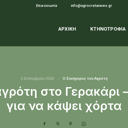
Επικοινωνία
info@agrocretanews.gr
ΑΡΧΙΚΉ
ΚΤΗΝΟΤΡΟΦΊΑ
3 Σεπτεμβρίου 2025
O Συνήγορος του Αγρότη
αγρότη στο Γερακάρι 
για να κάψει χόρτα