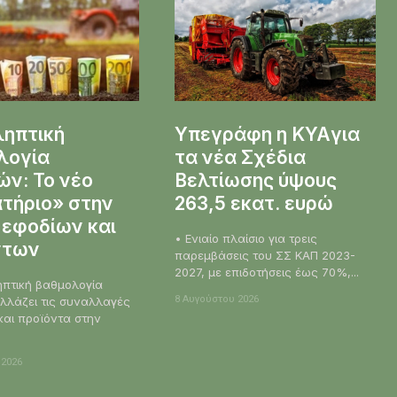
ληπτική
Υπεγράφη η KYAγια
λογία
τα νέα Σχέδια
ν: Το νέο
Βελτίωσης ύψους
τήριο» στην
263,5 εκατ. ευρώ
 εφοδίων και
• Ενιαίο πλαίσιο για τρεις
ντων
παρεμβάσεις του ΣΣ ΚΑΠ 2023-
2027, με επιδοτήσεις έως 70%,...
ηπτική βαθμολογία
8 Αυγούστου 2026
λλάζει τις συναλλαγές
και προϊόντα στην
 2026