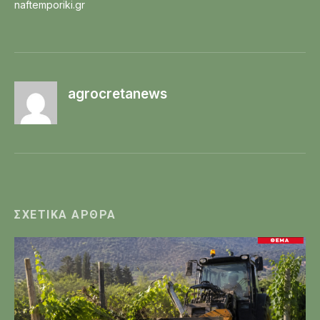
naftemporiki.gr
agrocretanews
ΣΧΕΤΙΚΆ ΆΡΘΡΑ