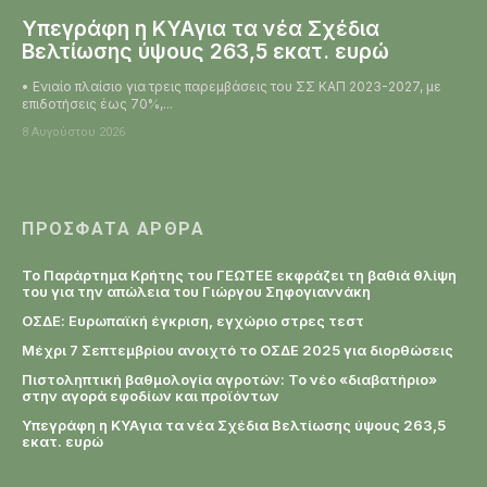
Υπεγράφη η KYAγια τα νέα Σχέδια
Βελτίωσης ύψους 263,5 εκατ. ευρώ
• Ενιαίο πλαίσιο για τρεις παρεμβάσεις του ΣΣ ΚΑΠ 2023-2027, με
επιδοτήσεις έως 70%,...
8 Αυγούστου 2026
ΠΡΌΣΦΑΤΑ ΆΡΘΡΑ
Το Παράρτημα Κρήτης του ΓΕΩΤΕΕ εκφράζει τη βαθιά θλίψη
του για την απώλεια του Γιώργου Σηφογιαννάκη
ΟΣΔΕ: Ευρωπαϊκή έγκριση, εγχώριο στρες τεστ
Μέχρι 7 Σεπτεμβρίου ανοιχτό το ΟΣΔΕ 2025 για διορθώσεις
Πιστοληπτική βαθμολογία αγροτών: Το νέο «διαβατήριο»
στην αγορά εφοδίων και προϊόντων
Υπεγράφη η KYAγια τα νέα Σχέδια Βελτίωσης ύψους 263,5
εκατ. ευρώ