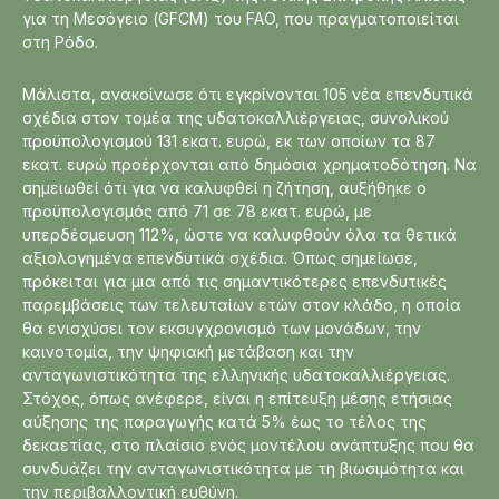
για τη Μεσόγειο (GFCM) του FAO, που πραγματοποιείται
στη Ρόδο.
Μάλιστα, ανακοίνωσε ότι εγκρίνονται 105 νέα επενδυτικά
σχέδια στον τομέα της υδατοκαλλιέργειας, συνολικού
προϋπολογισμού 131 εκατ. ευρώ, εκ των οποίων τα 87
εκατ. ευρώ προέρχονται από δημόσια χρηματοδότηση. Να
σημειωθεί ότι για να καλυφθεί η ζήτηση, αυξήθηκε ο
προϋπολογισμός από 71 σε 78 εκατ. ευρώ, με
υπερδέσμευση 112%, ώστε να καλυφθούν όλα τα θετικά
αξιολογημένα επενδυτικά σχέδια. Όπως σημείωσε,
πρόκειται για μια από τις σημαντικότερες επενδυτικές
παρεμβάσεις των τελευταίων ετών στον κλάδο, η οποία
θα ενισχύσει τον εκσυγχρονισμό των μονάδων, την
καινοτομία, την ψηφιακή μετάβαση και την
ανταγωνιστικότητα της ελληνικής υδατοκαλλιέργειας.
Στόχος, όπως ανέφερε, είναι η επίτευξη μέσης ετήσιας
αύξησης της παραγωγής κατά 5% έως το τέλος της
δεκαετίας, στο πλαίσιο ενός μοντέλου ανάπτυξης που θα
συνδυάζει την ανταγωνιστικότητα με τη βιωσιμότητα και
την περιβαλλοντική ευθύνη.