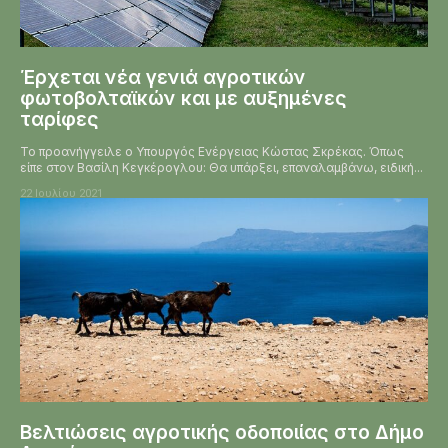
Έρχεται νέα γενιά αγροτικών
φωτοβολταϊκών και με αυξημένες
ταρίφες
Το προανήγγειλε ο Υπουργός Ενέργειας Κώστας Σκρέκας. Όπως
είπε στον Βασίλη Κεγκέρογλου: Θα υπάρξει, επαναλαμβάνω, ειδική...
22 Ιουλίου 2021
Βελτιώσεις αγροτικής οδοποιίας στο Δήμο