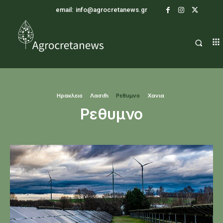
email:
info@agrocretanews.gr
Ηρακλειο
Λασιθι
Ρεθυμνο
Χανια
Ρεθυμνο