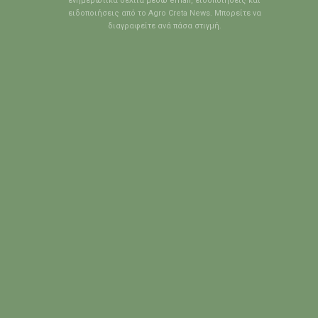
ενημερωτικά δελτία μέσω email, ειδοποιήσεις και
ειδοποιήσεις από το Agro Creta News. Μπορείτε να
διαγραφείτε ανά πάσα στιγμή.