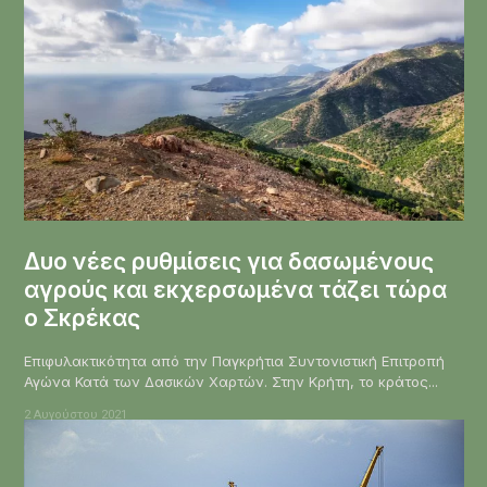
Δυο νέες ρυθμίσεις για δασωμένους
αγρούς και εκχερσωμένα τάζει τώρα
ο Σκρέκας
Επιφυλακτικότητα από την Παγκρήτια Συντονιστική Επιτροπή
Αγώνα Κατά των Δασικών Χαρτών. Στην Κρήτη, το κράτος...
2 Αυγούστου 2021