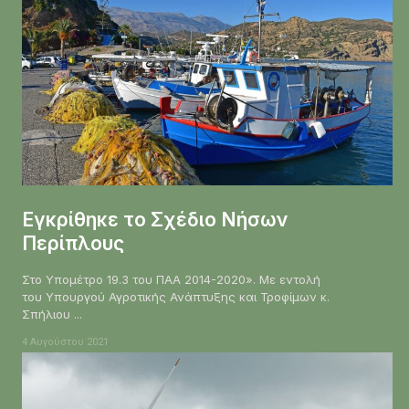
Εγκρίθηκε το Σχέδιο Νήσων
Περίπλους
Στο Υπομέτρο 19.3 του ΠΑΑ 2014-2020». Με εντολή
του Υπουργού Αγροτικής Ανάπτυξης και Τροφίμων κ.
Σπήλιου ...
4 Αυγούστου 2021