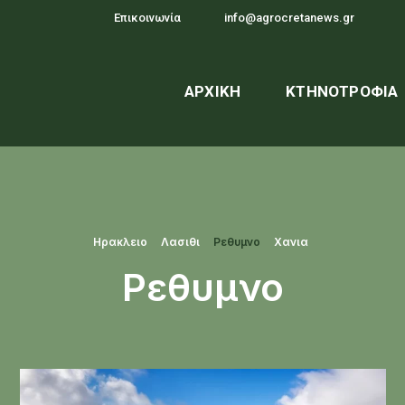
Επικοινωνία
info@agrocretanews.gr
ΑΡΧΙΚΉ
ΚΤΗΝΟΤΡΟΦΊΑ
Ηρακλειο
Λασιθι
Ρεθυμνο
Χανια
Ρεθυμνο