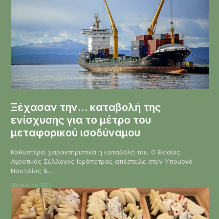
Ξέχασαν την… καταβολή της
ενίσχυσης για το μέτρο του
μεταφορικού ισοδύναμου
Καθυστερεί χαρακτηριστικά η καταβολή του. O Ενιαίος
Αγροτικός Σύλλογος Ιεράπετρας απέστειλε στον Υπουργό
Ναυτιλίας &...
30 Ιουλίου 2021