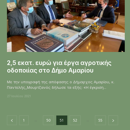
2,5 εκατ. ευρώ για έργα αγροτικής
οδοποιίας στο Δήμο Αμαρίου
Με την υπογραφή της απόφασης ο Δήμαρχος Αμαρίου, κ.
Παντελής_Μουρτζανός δήλωσε τα εξής: «Η έγκριση...
27 Ιουλίου 2021
...
...
1
50
51
52
55