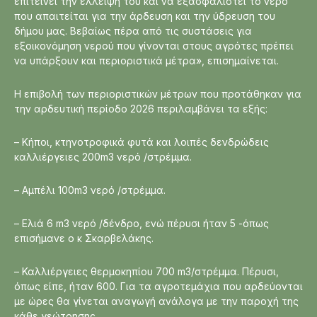
επιτείνει την έλλειψή του και να εξασφαλιστεί το νερό
που απαιτείται για την άρδευση και την ύδρευση του
δήμου μας. Βεβαίως πέρα από τις συστάσεις για
εξοικονόμηση νερού που γίνονται στους αγρότες πρέπει
να υπάρξουν και περιοριστικά μέτρα», επισημαίνεται.
Η επιβολή των περιοριστικών μέτρων που προτάθηκαν για
την αρδευτική περίοδο 2026 περιλαμβάνει τα εξής:
– Κήποι, κτηνοτροφικά φυτά και λοιπές δενδρώδεις
καλλιέργειες 200m3 νερό /στρέμμα.
– Αμπέλι 100m3 νερό /στρέμμα.
– Ελιά 6 m3 νερό /δένδρο, ενώ πέρυσι ήταν 5 -όπως
επισήμανε ο κ Σκαρβελάκης.
– Καλλιέργειες θερμοκηπίου 700 m3/στρέμμα. Πέρυσι,
όπως είπε, ήταν 600. Για τα αγροτεμάχια που αρδεύονται
με ώρες θα γίνεται αναγωγή ανάλογα με την παροχή της
κάθε γεώτρησης.