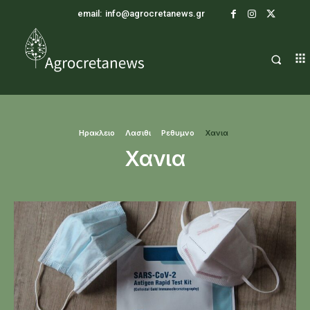
email:
info@agrocretanews.gr
Ηρακλειο
Λασιθι
Ρεθυμνο
Χανια
Χανια