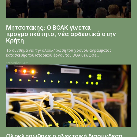
Μητσοτάκης: Ο ΒΟΑΚ γίνεται
πραγματικότητα, νέα αρδευτικά στην
Κρήτη
Το σύνθημα για την ολοκλήρωση του χρονοδιαγράμματος
κατασκευής του ιστορικού έργου του ΒΟΑΚ έδωσε...
29 Μαΐου 2021
Ολοκληρώθηκε η ηλεκτρική διασύνδεση