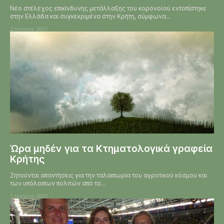
Νέο στέλεχος επικίνδυνης μετάλλαξης του κορονοϊού εντοπίστηκε
στην Ελλάδα και συγκεκριμένα στην Κρήτη, σύμφωνα...
2 Ιουνίου 2021
Ώρα μηδέν για τα Κτηματολογικά γραφεία
Κρήτης
Ζητούνται απαντήσεις για την ταλαιπωρία του αγροτικού κόσμου και
των υπόλοιπων πολιτών από το...
1 Ιουνίου 2021