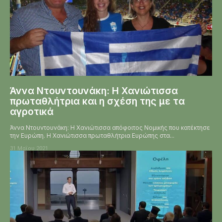
Άννα Ντουντουνάκη: Η Χανιώτισσα
πρωταθλήτρια και η σχέση της με τα
αγροτικά
Άννα Ντουντουνάκη: Η Χανιώτισσα απόφοιτος Νομικής που κατέκτησε
την Ευρώπη. Η Χανιώτισσα πρωταθλήτρια Ευρώπης στα...
31 Μαΐου 2021