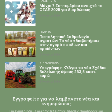
ΠΑΊΖΕΙ ΤΏΡΑ
Μέχρι 7 Σεπτεμβρίου ανοιχτό το
ΟΣΔΕ 2025 για διορθώσεις
8 Αυγούστου 2026
ΓΕΩΡΓΊΑ
Πιστοληπτική βαθμολογία
αγροτών: Το νέο «διαβατήριο»
στην αγορά εφοδίων και
προϊόντων
8 Αυγούστου 2026
ΚΤΗΝΟΤΡΟΦΊΑ
Υπεγράφη η KYAγια τα νέα Σχέδια
Βελτίωσης ύψους 263,5 εκατ.
ευρώ
8 Αυγούστου 2026
Εγγραφείτε για να λαμβάνετε νέα και
ενημερώσεις
Για ενημέρωση με όλες τις τελευταίες ειδήσεις, προσφορές και