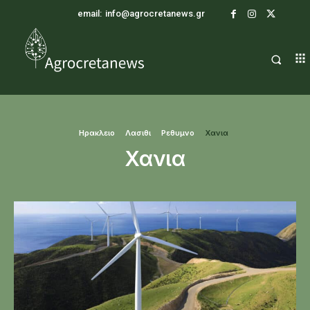
email:
info@agrocretanews.gr
Ηρακλειο
Λασιθι
Ρεθυμνο
Χανια
Χανια