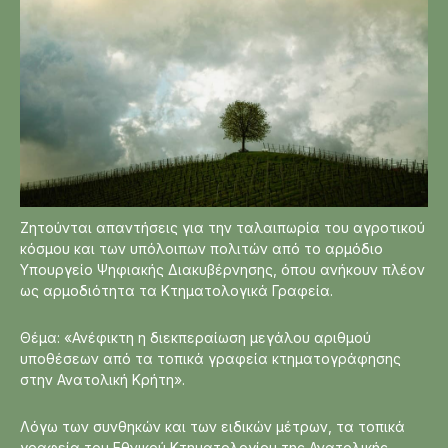
Ζητούνται απαντήσεις για την ταλαιπωρία του αγροτικού
κόσμου και των υπόλοιπων πολιτών από το αρμόδιο
Υπουργείο Ψηφιακής Διακυβέρνησης, όπου ανήκουν πλέον
ως αρμοδιότητα τα Κτηματολογικά Γραφεία.
Θέμα: «Ανέφικτη η διεκπεραίωση μεγάλου αριθμού
υποθέσεων από τα τοπικά γραφεία κτηματογράφησης
στην Ανατολική Κρήτη».
Λόγω των συνθηκών και των ειδικών μέτρων, τα τοπικά
γραφεία του Εθνικού Κτηματολογίου της Ανατολικής