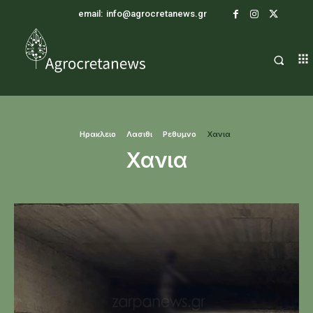
email:
info@agrocretanews.gr
Ηρακλειο
Λασιθι
Ρεθυμνο
Χανια
Χανια