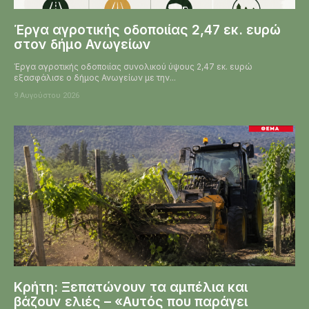
Έργα αγροτικής οδοποιίας 2,47 εκ. ευρώ
στον δήμο Ανωγείων
Έργα αγροτικής οδοποιίας συνολικού ύψους 2,47 εκ. ευρώ
εξασφάλισε ο δήμος Ανωγείων με την...
9 Αυγούστου 2026
Κρήτη: Ξεπατώνουν τα αμπέλια και
βάζουν ελιές – «Αυτός που παράγει