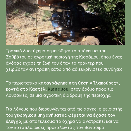
Τραγικό δυστύχημα σημειώθηκε το απόγευμα του
Σαββάτου σε αγροτική περιοχή της Κισσάμου, όπου ένας
άνδρας έχασε τη ζωή του όταν το τρακτέρ που
χειριζόταν ανετράπη κάτω από αδιευκρίνιστες συνθήκες
Το περιστατικό
καταγράφηκε στη θέση «Πλακούρες»,
κοντά στο Καστέλι
Κισσάμου
, στον δρόμο προς τις
Λουσακιές, σε μια αγροτική διαδρομή της περιοχής.
Για λόγους που διερευνώνται από τις αρχές, ο χειριστής
του
γεωργικού μηχανήματος φέρεται να έχασε τον
έλεγχο
, με αποτέλεσμα το όχημα να ανατραπεί και να
τον καταπλακώσει, προκαλώντας τον θανάσιμο