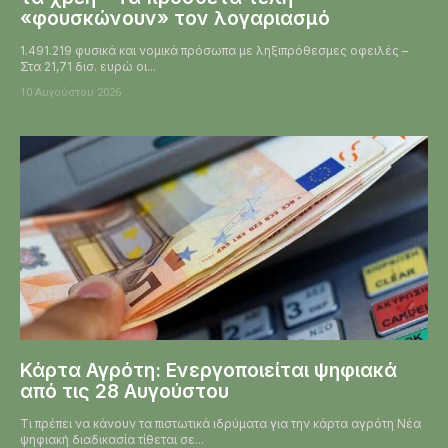
«φουσκώνουν» τον λογαριασμό
1.491.219 φυσικά και νομικά πρόσωπα με ληξιπρόθεσμες οφειλές –
Στα 21,71 δισ. ευρώ οι...
10 Αυγούστου 2026
Κάρτα Αγρότη: Ενεργοποιείται ψηφιακά
από τις 28 Αυγούστου
Τι πρέπει να κάνουν τα πιστωτικά ιδρύματα για την κάρτα αγρότη Νέα
ψηφιακή διαδικασία τίθεται σε...