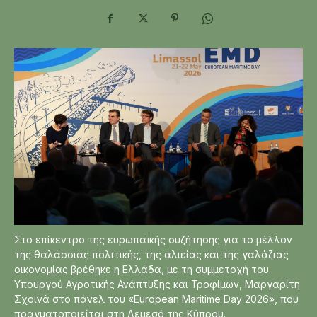
Στο επίκεντρο της ευρωπαϊκής συζήτησης για το μέλλον
της θαλάσσιας πολιτικής, της αλιείας και της γαλάζιας
οικονομίας βρέθηκε η Ελλάδα, με τη συμμετοχή του
Υπουργού Αγροτικής Ανάπτυξης και Τροφίμων, Μαργαρίτη
Σχοινά στο πάνελ του «European Maritime Day 2026», που
πραγματοποιείται στη Λεμεσό της Κύπρου.