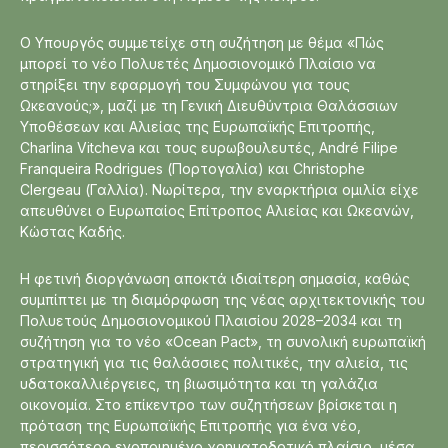
Ο Υπουργός συμμετείχε στη συζήτηση με θέμα «Πώς
μπορεί το νέο Πολυετές Δημοσιονομικό Πλαίσιο να
στηρίξει την εφαρμογή του Συμφώνου για τους
Ωκεανούς;», μαζί με τη Γενική Διευθύντρια Θαλάσσιων
Υποθέσεων και Αλιείας της Ευρωπαϊκής Επιτροπής,
Charlina Vitcheva και τους ευρωβουλευτές, André Filipe
Franqueira Rodrigues (Πορτογαλία) και Christophe
Clergeau (Γαλλία). Νωρίτερα, την εναρκτήρια ομιλία είχε
απευθύνει ο Ευρωπαίος Επίτροπος Αλιείας και Ωκεανών,
Κώστας Καδής.
Η φετινή διοργάνωση αποκτά ιδιαίτερη σημασία, καθώς
συμπίπτει με τη διαμόρφωση της νέας αρχιτεκτονικής του
Πολυετούς Δημοσιονομικού Πλαισίου 2028–2034 και τη
συζήτηση για το νέο «Ocean Pact», τη συνολική ευρωπαϊκή
στρατηγική για τις θαλάσσιες πολιτικές, την αλιεία, τις
υδατοκαλλιέργειες, τη βιωσιμότητα και τη γαλάζια
οικονομία. Στο επίκεντρο των συζητήσεων βρίσκεται η
πρόταση της Ευρωπαϊκής Επιτροπής για ένα νέο,
περισσότερο ενοποιημένο χρηματοδοτικό πλαίσιο, μέσα