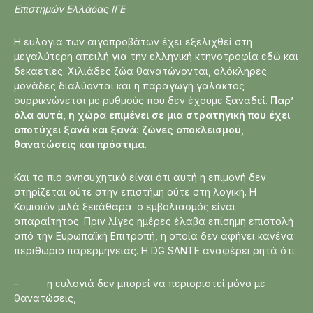
Επιστημών Ελλάδας ΙΓΕ
Η ευλογιά των αιγοπροβάτων έχει εξελιχθεί στη
μεγαλύτερη απειλή για την ελληνική κτηνοτροφία εδώ και
δεκαετίες. Χιλιάδες ζώα θανατώνονται, ολόκληρες
μονάδες διαλύονται και η παραγωγή γάλακτος
συρρικνώνεται με ρυθμούς που δεν έχουμε ξαναδεί.
Παρ’
όλα αυτά, η χώρα επιμένει σε μια στρατηγική που έχει
αποτύχει ξανά και ξανά: ζώνες αποκλεισμού,
θανατώσεις και πρόστιμα
.
Και το πιο ανησυχητικό είναι ότι αυτή η επιμονή δεν
στηρίζεται ούτε στην επιστήμη ούτε στη λογική. Η
Κομισιόν μιλά ξεκάθαρα: ο εμβολιασμός είναι
απαραίτητος. Πριν λίγες ημέρες έλαβα επίσημη επιστολή
από την Ευρωπαϊκή Επιτροπή, η οποία δεν αφήνει κανένα
περιθώριο παρερμηνείας. Η DG SANTE αναφέρει ρητά ότι:
– η ευλογιά δεν μπορεί να περιοριστεί μόνο με
θανατώσεις,