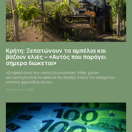
Κρήτη: Ξεπατώνουν τα αμπέλια και
βάζουν ελιές – «Αυτός που παράγει
σήμερα διώκεται»
«Οι αμπελώνες του νησιού ξεχνιούνται» Κάθε χρόνο
και λιγότερα είναι τα αμπέλια της Κρήτης λόγου του αυξημένου
κόστους φροντίδας και της...
9 Αυγούστου 2026