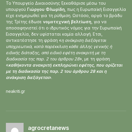
Το Υπουργείο Δικαιοσύνης ξεκαθάρισε μέσω του
υπουργού
Γιώργου Φλωρίδη
, πως η Ευρωπαϊκή Εισαγγελία
είχε ενημερωθεί για τη ρύθμιση. Ωστόσο, αργά το βράδυ
της Τρίτης έδωσε
νομοτεχνική βελτίωση
, για να
αποσαφηνιστεί ότι ο ιδρυτικός νόμος για την Ευρωπαϊκή
Εισαγγελία, δεν υφίσταται καμία αλλαγή. Ετσι,
αντικατέστησε τη φράση «
η ανάκριση διεξάγεται
υποχρεωτικά, κατά παρέκκλιση κάθε άλλης γενικής ή
ειδικής διάταξης, από ειδικό εφέτη ανακριτή με τη
διαδικασία της παρ. 2 του άρθρου 28
», με τη φράση
«
καθήκοντα ανακριτή εκπληρώνει εφέτης, που ορίζεται
με τη διαδικασία της παρ. 2 του άρθρου 28 και η
ανάκριση διεξάγεται
».
neakriti.gr
agrocretanews