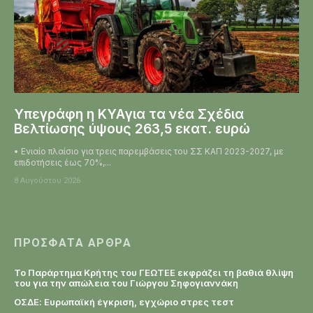
Υπεγράφη η KYAγια τα νέα Σχέδια
Βελτίωσης ύψους 263,5 εκατ. ευρώ
• Ενιαίο πλαίσιο για τρεις παρεμβάσεις του ΣΣ ΚΑΠ 2023-2027, με
επιδοτήσεις έως 70%,...
8 Αυγούστου 2026
ΠΡΌΣΦΑΤΑ ΆΡΘΡΑ
Το Παράρτημα Κρήτης του ΓΕΩΤΕΕ εκφράζει τη βαθιά θλίψη
του για την απώλεια του Γιώργου Σηφογιαννάκη
ΟΣΔΕ: Ευρωπαϊκή έγκριση, εγχώριο στρες τεστ