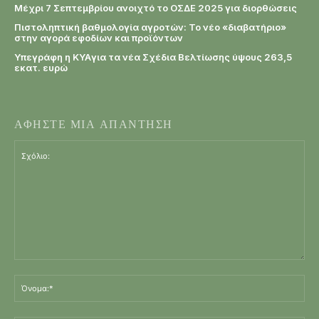
Μέχρι 7 Σεπτεμβρίου ανοιχτό το ΟΣΔΕ 2025 για διορθώσεις
Πιστοληπτική βαθμολογία αγροτών: Το νέο «διαβατήριο»
στην αγορά εφοδίων και προϊόντων
Υπεγράφη η KYAγια τα νέα Σχέδια Βελτίωσης ύψους 263,5
εκατ. ευρώ
ΑΦΗΣΤΕ ΜΙΑ ΑΠΑΝΤΗΣΗ
Σχόλιο:
Όν