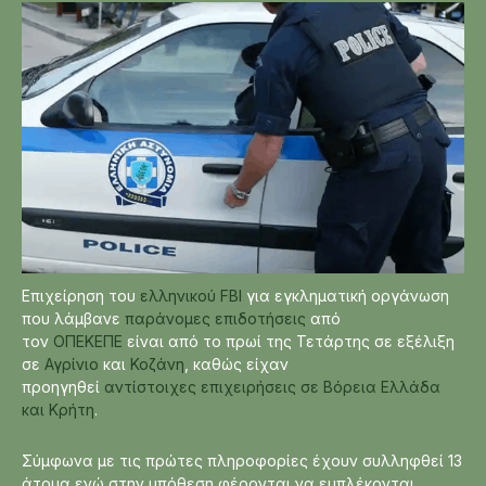
Επιχείρηση του
ελληνικού FBI
για εγκληματική οργάνωση
που λάμβανε
παράνομες επιδοτήσεις
από
τον
ΟΠΕΚΕΠΕ
είναι από το πρωί της Τετάρτης σε εξέλιξη
σε
Αγρίνιο
και
Κοζάνη
, καθώς είχαν
προηγηθεί
αντίστοιχες επιχειρήσεις σε Βόρεια Ελλάδα
και Κρήτη
.
Σύμφωνα με τις πρώτες πληροφορίες έχουν συλληφθεί 13
άτομα ενώ στην υπόθεση φέρονται να εμπλέκονται