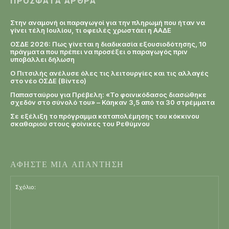
ΠΡΌΣΦΑΤΑ ΆΡΘΡΑ
Στην αναμονή οι παραγωγοί για την πληρωμή που ήταν να
γίνει τέλη Ιουλίου, τι οφειλές χρωστάει η ΑΑΔΕ
ΟΣΔΕ 2026: Πως γίνεται η διαδικασία εξουσιοδότησης, 10
πράγματα που πρέπει να προσέξει ο παραγωγός πριν
υποβάλλει δήλωση
Ο Πιτσιλής ανέλυσε όλες τις λειτουργίες και τις αλλαγές
στο νέο ΟΣΔΕ (Βίντεο)
Παπασταύρου για Πρέβελη: «Το φοινικόδασος διασώθηκε
σχεδόν στο σύνολό του» – Κάηκαν 3,5 από τα 30 στρέμματα
Σε εξέλιξη το πρόγραμμα καταπολέμησης του κόκκινου
σκαθαριού στους φοίνικες του Ρεθύμνου
ΑΦΗΣΤΕ ΜΙΑ ΑΠΑΝΤΗΣΗ