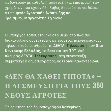
κινδυνεύουν με καθολική απένταξη και επιστροφή των
χρημάτων που έχουν ήδη λάβει, δεσμεύτηκε να δώσει
ο
υπουργός Αγροτικής Ανάπτυξης και
Τροφίμων
,
Μαργαρίτης Σχοινάς.
Ο υπουργός τοποθετήθηκε στο θέμα στο πλαίσιο
διακαναλικής συνέντευξης με τέσσερις περιφερειακούς
τηλεοπτικούς σταθμούς: τη
ΔΕΛΤΑ
Τηλεόραση
, τον
Star
Κεντρικής Ελλάδας
, το
Best
και την
TRT
. Από
πλευράς
ΔΕΛΤΑ
Τηλεόρασης
, στη συνέντευξη
συμμετείχε η δημοσιογράφος
Κατερίνα Καλεντερίδου.
«ΔΕΝ ΘΑ ΧΑΘΕΊ ΤΊΠΟΤΑ» –
Η ΔΈΣΜΕΥΣΗ ΓΙΑ ΤΟΥΣ 350
ΝΈΟΥΣ ΑΓΡΌΤΕΣ
Σε ερώτηση της δημοσιογράφου
Κατερίνας