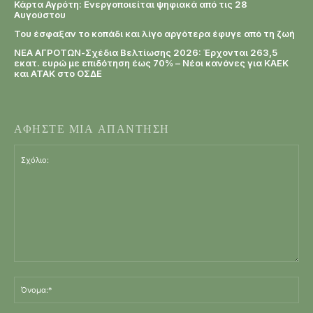
Κάρτα Αγρότη: Ενεργοποιείται ψηφιακά από τις 28
Αυγούστου
Του έσφαξαν το κοπάδι και λίγο αργότερα έφυγε από τη ζωή
ΝΕΑ ΑΓΡΟΤΩΝ-Σχέδια Βελτίωσης 2026: Έρχονται 263,5
εκατ. ευρώ με επιδότηση έως 70% – Νέοι κανόνες για ΚΑΕΚ
και ΑΤΑΚ στο ΟΣΔΕ
ΑΦΗΣΤΕ ΜΙΑ ΑΠΑΝΤΗΣΗ
Σχόλιο:
Όν