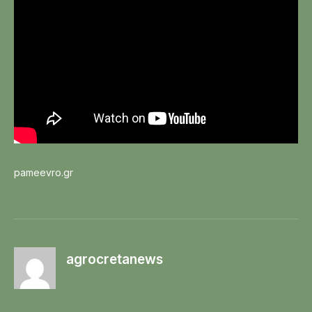
pameevro.gr
agrocretanews