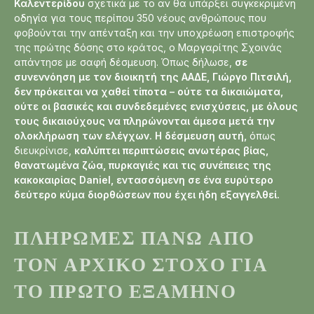
Καλεντερίδου
σχετικά με το αν θα υπάρξει συγκεκριμένη
οδηγία για τους περίπου 350 νέους ανθρώπους που
φοβούνται την απένταξη και την υποχρέωση επιστροφής
της πρώτης δόσης στο κράτος, ο Μαργαρίτης Σχοινάς
απάντησε με σαφή δέσμευση. Όπως δήλωσε,
σε
συνεννόηση με τον διοικητή της ΑΑΔΕ, Γιώργο Πιτσιλή,
δεν πρόκειται να χαθεί τίποτα – ούτε τα δικαιώματα,
ούτε οι βασικές και συνδεδεμένες ενισχύσεις, με όλους
τους δικαιούχους να πληρώνονται άμεσα μετά την
ολοκλήρωση των ελέγχων.
Η δέσμευση αυτή,
όπως
διευκρίνισε,
καλύπτει περιπτώσεις ανωτέρας βίας,
θανατωμένα ζώα, πυρκαγιές και τις συνέπειες της
κακοκαιρίας Daniel, εντασσόμενη σε ένα ευρύτερο
δεύτερο κύμα διορθώσεων που έχει ήδη εξαγγελθεί.
ΠΛΗΡΩΜΈΣ ΠΆΝΩ ΑΠΌ
ΤΟΝ ΑΡΧΙΚΌ ΣΤΌΧΟ ΓΙΑ
ΤΟ ΠΡΏΤΟ ΕΞΆΜΗΝΟ