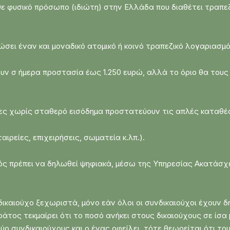
 φυσικό πρόσωπο (ιδιώτη) στην Ελλάδα που διαθέτει τραπεζ
σει έναν και μοναδικό ατομικό ή κοινό τραπεζικό λογαριασμό
υν σ ήμερα προστασία έως 1.250 ευρώ, αλλά το όριο θα τους
ώτες χωρίς σταθερό εισόδημα προστατεύουν τις απλές καταθέ
ιρείες, επιχειρήσεις, σωματεία κ.λπ.).
μός πρέπει να δηλωθεί ψηφιακά, μέσω της Υπηρεσίας Ακατάσ
δικαιούχο ξεχωριστά, μόνο εάν όλοι οι συνδικαιούχοι έχουν
τος τεκμαίρει ότι το ποσό ανήκει στους δικαιούχους σε ίσα μ
ύο συνδικαιούχους και ο ένας οφείλει, τότε θεωρείται ότι το