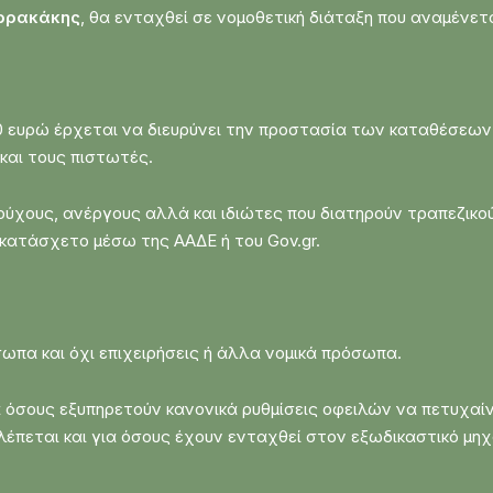
ερρακάκης
, θα ενταχθεί σε νομοθετική διάταξη που αναμένετ
0 ευρώ έρχεται να διευρύνει την προστασία των καταθέσεω
και τους πιστωτές.
ούχους, ανέργους αλλά και ιδιώτες που διατηρούν τραπεζικο
κατάσχετο μέσω της ΑΑΔΕ ή του Gov.gr.
ωπα και όχι επιχειρήσεις ή άλλα νομικά πρόσωπα.
α όσους εξυπηρετούν κανονικά ρυθμίσεις οφειλών να πετυχα
λέπεται και για όσους έχουν ενταχθεί στον εξωδικαστικό μηχ