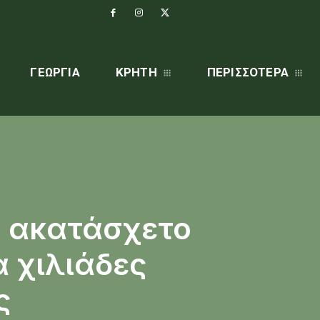
ΓΕΩΡΓΊΑ
ΚΡΗΤΗ
ΠΕΡΙΣΣΌΤΕΡΑ
ο ακατάσχετο
α χιλιάδες
ς