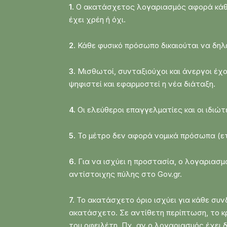
1.
Ο ακατάσχετος λογαριασμός αφορά κάθε
έχει χρέη ή όχι.
2.
Κάθε φυσικό πρόσωπο δικαιούται να δηλώ
3.
Μισθωτοί, συνταξιούχοι και άνεργοι έχο
ψηφιστεί και εφαρμοστεί η νέα διάταξη.
4.
Οι ελεύθεροι επαγγελματίες και οι ιδι
5.
Το μέτρο δεν αφορά νομικά πρόσωπα (ετα
6.
Για να ισχύει η προστασία, ο λογαριασ
αντίστοιχης πύλης στο Gov.gr.
7.
Το ακατάσχετο όριο ισχύει για κάθε συν
ακατάσχετο. Σε αντίθετη περίπτωση, το κρά
του οφειλέτη. Πχ, αν ο λογαριασμός έχει δ