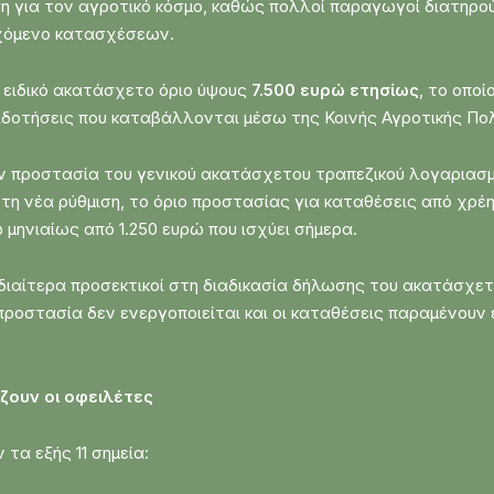
ιση για τον αγροτικό κόσμο, καθώς πολλοί παραγωγοί διατηρο
εχόμενο κατασχέσεων.
ι ειδικό ακατάσχετο όριο ύψους
7.500 ευρώ ετησίως
, το οπο
επιδοτήσεις που καταβάλλονται μέσω της Κοινής Αγροτικής Πολ
ην προστασία του γενικού ακατάσχετου τραπεζικού λογαριασμ
η νέα ρύθμιση, το όριο προστασίας για καταθέσεις από χρέη
μηνιαίως από 1.250 ευρώ που ισχύει σήμερα.
 ιδιαίτερα προσεκτικοί στη διαδικασία δήλωσης του ακατάσχ
προστασία δεν ενεργοποιείται και οι καταθέσεις παραμένουν
ίζουν οι οφειλέτες
 τα εξής 11 σημεία: