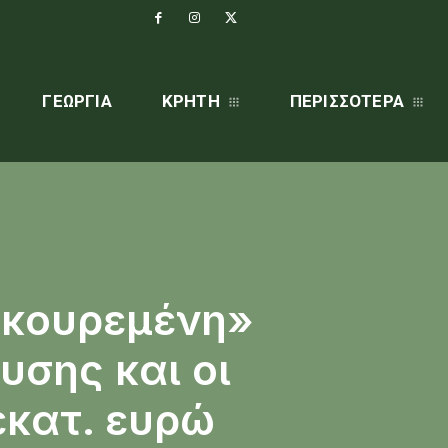
ΓΕΩΡΓΊΑ
ΚΡΗΤΗ
ΠΕΡΙΣΣΌΤΕΡΑ
«κουρεμένη»
υσης και οι
εκατ. ευρώ