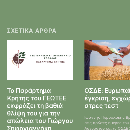
ΣΧΕΤΙΚΆ ΆΡΘΡΑ
Το Παράρτημα
ΟΣΔΕ: Ευρωπα
Κρήτης του ΓΕΩΤΕΕ
έγκριση, εγχώ
εκφράζει τη βαθιά
στρες τεστ
θλίψη του για την
Ιωάννης Περουλάκης Βρισκόμαστε
απώλεια του Γιώργου
στις πρώτες ημέρες του
Σηφογιαννάκη
Αυγούστου και το ΟΣΔΕ 