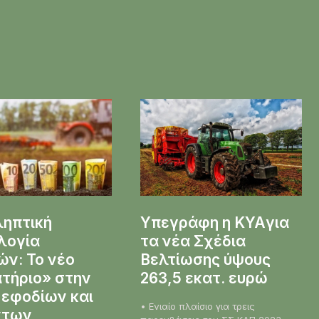
ληπτική
Υπεγράφη η KYAγια
λογία
τα νέα Σχέδια
ν: Το νέο
Βελτίωσης ύψους
τήριο» στην
263,5 εκατ. ευρώ
 εφοδίων και
• Ενιαίο πλαίσιο για τρεις
ντων