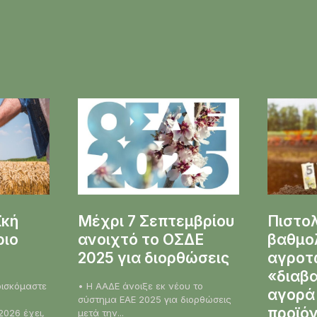
ϊκή
Μέχρι 7 Σεπτεμβρίου
Πιστο
ριο
ανοιχτό το ΟΣΔΕ
βαθμο
2025 για διορθώσεις
αγροτώ
«διαβα
• Η ΑΑΔΕ άνοιξε εκ νέου το
αγορά
σύστημα ΕΑΕ 2025 για διορθώσεις
προϊό
2026 έχει,
μετά την...