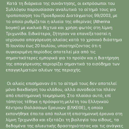
Κατά τη διάρκεια της συνάντησης, οι εκπρόσωποι του
Συλλόγου παρουσίασαν αναλυτικά το αίτημά τους για
τροποποίηση του Προεδρικού Διατάγματος 99/2003, με
το οποίο ρυθμίζεται η αλιεία της αθερίνας (Atherina
boyeri) με κυκλικά δίχτυα και χρήση φωτός στη λίμνη
Τριχωνίδα. Ειδικότερα, ζήτησαν να επανεξεταστεί η
ισχύουσα απαγόρευση αλιείας κατά το χρονικό διάστημα
15 Ιουνίου έως 20 Ιουλίου, υποστηρίζοντας ότι η
συγκεκριμένη περίοδος αποτελεί μία από τις
σημαντικότερες εμπορικά για το προϊόν και η διατήρηση
της απαγόρευσης περιορίζει σημαντικά το εισόδημα των
επαγγελματιών αλιέων της περιοχής.
Οι αλιείς επισήμαναν ότι το αίτημά τους δεν αποτελεί
μόνο διεκδίκηση του κλάδου, αλλά συνοδεύεται πλέον
από επιστημονική τεκμηρίωση. Στο πλαίσιο αυτό, επί
τάπητος τέθηκε η πρόσφατη μελέτη του Ελληνικού
Κέντρου Θαλάσσιων Ερευνών (ΕΛΚΕΘΕ), η οποία
εκπονήθηκε έπειτα από πολυετή επιστημονική έρευνα στη
λίμνη Τριχωνίδα και εξετάζει τη βιολογία του είδους, τα
δεδομένα της αλιευτικής δραστηριότητας και τις ανάγκες