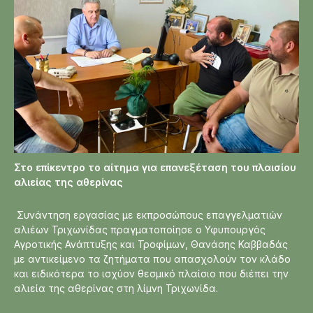
Στο επίκεντρο το αίτημα για επανεξέταση του πλαισίου
αλιείας της αθερίνας
Συνάντηση εργασίας με εκπροσώπους επαγγελματιών
αλιέων Τριχωνίδας πραγματοποίησε ο Υφυπουργός
Αγροτικής Ανάπτυξης και Τροφίμων, Θανάσης Καββαδάς
με αντικείμενο τα ζητήματα που απασχολούν τον κλάδο
και ειδικότερα το ισχύον θεσμικό πλαίσιο που διέπει την
αλιεία της αθερίνας στη λίμνη Τριχωνίδα.