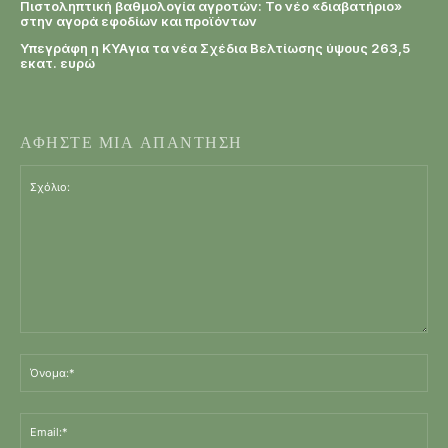
Πιστοληπτική βαθμολογία αγροτών: Το νέο «διαβατήριο»
στην αγορά εφοδίων και προϊόντων
Υπεγράφη η KYAγια τα νέα Σχέδια Βελτίωσης ύψους 263,5
εκατ. ευρώ
ΑΦΗΣΤΕ ΜΙΑ ΑΠΑΝΤΗΣΗ
Σχόλιο:
Όν
Ema