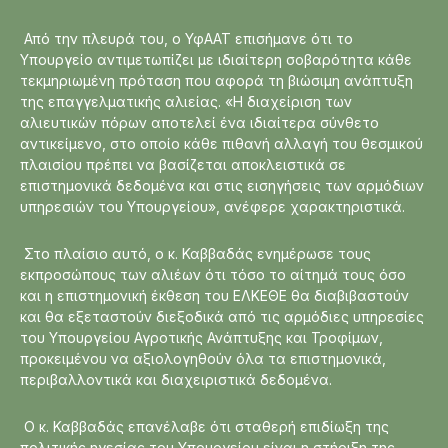
Από την πλευρά του, ο ΥφΑΑΤ επισήμανε ότι το
Υπουργείο αντιμετωπίζει με ιδιαίτερη σοβαρότητα κάθε
τεκμηριωμένη πρόταση που αφορά τη βιώσιμη ανάπτυξη
της επαγγελματικής αλιείας. «Η διαχείριση των
αλιευτικών πόρων αποτελεί ένα ιδιαίτερα σύνθετο
αντικείμενο, στο οποίο κάθε πιθανή αλλαγή του θεσμικού
πλαισίου πρέπει να βασίζεται αποκλειστικά σε
επιστημονικά δεδομένα και στις εισηγήσεις των αρμόδιων
υπηρεσιών του Υπουργείου», ανέφερε χαρακτηριστικά.
Στο πλαίσιο αυτό, ο κ. Καββαδάς ενημέρωσε τους
εκπροσώπους των αλιέων ότι τόσο το αίτημά τους όσο
και η επιστημονική έκθεση του ΕΛΚΕΘΕ θα διαβιβαστούν
και θα εξεταστούν διεξοδικά από τις αρμόδιες υπηρεσίες
του Υπουργείου Αγροτικής Ανάπτυξης και Τροφίμων,
προκειμένου να αξιολογηθούν όλα τα επιστημονικά,
περιβαλλοντικά και διαχειριστικά δεδομένα.
Ο κ. Καββαδάς επανέλαβε ότι σταθερή επιδίωξη της
πολιτικής ηγεσίας του Υπουργείου είναι η στήριξη της