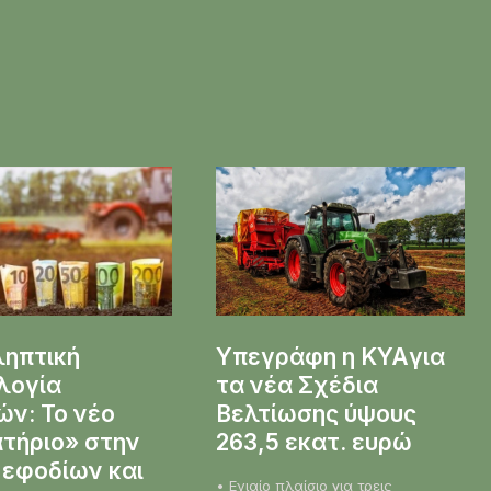
ληπτική
Υπεγράφη η KYAγια
λογία
τα νέα Σχέδια
ν: Το νέο
Βελτίωσης ύψους
τήριο» στην
263,5 εκατ. ευρώ
 εφοδίων και
• Ενιαίο πλαίσιο για τρεις