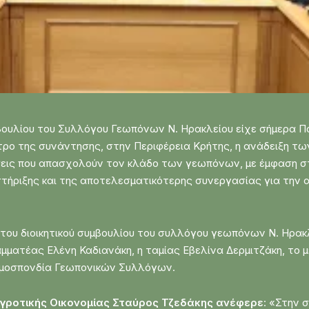
μβουλίου του Συλλόγου Γεωπόνων Ν. Ηρακλείου είχε σήμερα Π
τρο της συνάντησης, στην Περιφέρεια Κρήτης, η ανάδειξη τ
σεις που απασχολούν τον κλάδο των γεωπόνων, με έμφαση στ
στήριξης και της αποτελεσματικότερης συνεργασίας για τη
 του διοικητικού συμβουλίου του συλλόγου γεωπόνων Ν. Ηρα
μματέας Ελένη Καδιανάκη, η ταμίας Εβελίνα Δερμιτζάκη, το 
Ομοσπονδία Γεωπονικών Συλλόγων.
Αγροτικής Οικονομίας Σταύρος Τζεδάκης ανέφερε
: «Στην 