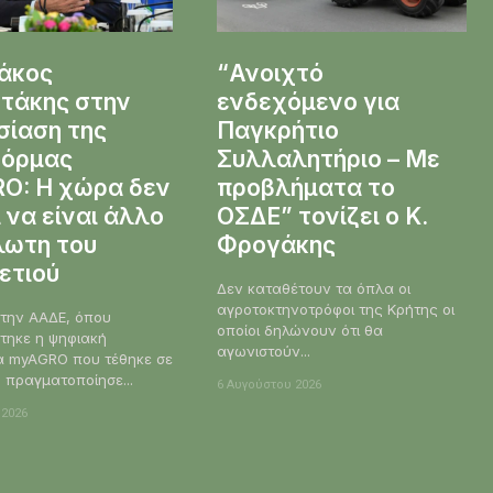
ιάκος
“Ανοιχτό
τάκης στην
ενδεχόμενο για
σίαση της
Παγκρήτιο
όρμας
Συλλαλητήριο – Με
O: Η χώρα δεν
προβλήματα το
 να είναι άλλο
ΟΣΔΕ” τονίζει ο Κ.
λωτη του
Φρογάκης
ετιού
Δεν καταθέτουν τα όπλα οι
αγροτοκτηνοτρόφοι της Κρήτης οι
στην ΑΑΔΕ, όπου
οποίοι δηλώνουν ότι θα
τηκε η ψηφιακή
αγωνιστούν...
 myAGRO που τέθηκε σε
, πραγματοποίησε...
6 Αυγούστου 2026
 2026