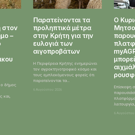
Παρατείνονται τα
Ο Κυρ
 στον
προληπτικά μέτρα
Μητσο
μο –
στην Κρήτη για την
παρου
ό
ευλογιά των
πλατφ
αιγοπροβάτων
myAGR
ικου
μπορεί
Η Περιφέρεια Κρήτης ενημερώνει
αιχμά
τον αγροκτηνοτροφικό κόσμο και
ρουσφ
τους εμπλεκόμενους φορείς ότι
παρατείνονται τα...
 ο δήμος
Επίσκεψη 
6 Αυγούστου 2026
παρουσιάσ
ς και,
πλατφόρμα
λειτουργία
6 Αυγούστου