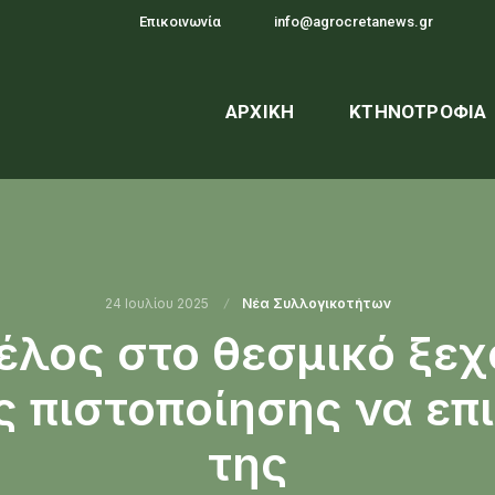
Επικοινωνία
info@agrocretanews.gr
ΑΡΧΙΚΉ
ΚΤΗΝΟΤΡΟΦΊΑ
24 Ιουλίου 2025
Νέα Συλλογικοτήτων
τέλος στο θεσμικό ξε
ς πιστοποίησης να επι
της