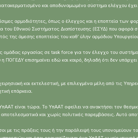
ό κατακερματισμένο και αποδυναμωμένο σύστημα ελέγχου έχε
ίσιμες αρμοδιότητες, όπως ο έλεγχος και η εποπτεία των φ
 του Εθνικού Συστήματος Διαπίστευσης (ΕΣΥΔ) που αφορά στ
κτός της άμεσης εποπτείας του καθ’ ύλην αρμόδιου Υπουργείο
 ομάδας εργασίας σε task force για τον έλεγχο του συστήμ
η ΠΟΓΕΔΥ επισημαίνει εδώ και καιρό, δηλαδή ότι δεν υπάρχε
ιχειρησιακή και εκτελεστική, με επιλεγμένα μέλη από τις Υπηρ
ητική επάρκεια.
ΑΑΤ είναι τώρα. Το ΥπΑΑΤ οφείλει να ανακτήσει τον θεσμικό
 αποτελεσματικά και χωρίς πολιτικές παρεμβάσεις. Αυτό απο
οι με τις πράξεις τους ή την παράλειψή τους υπονομεύουν το 
υπηρεσιών και όσοι οραματίζονται ένα ΥπΑΑΤ χωρίς ισχυρό 