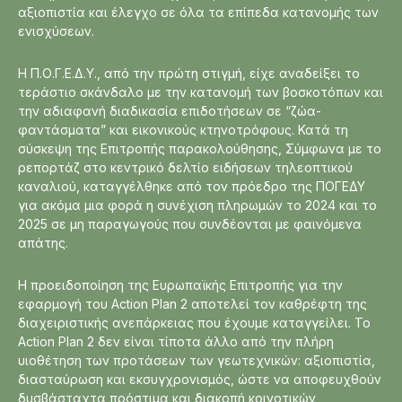
αξιοπιστία και έλεγχο σε όλα τα επίπεδα κατανομής των
ενισχύσεων.
Η Π.Ο.Γ.Ε.Δ.Υ., από την πρώτη στιγμή, είχε αναδείξει το
τεράστιο σκάνδαλο με την κατανομή των βοσκοτόπων και
την αδιαφανή διαδικασία επιδοτήσεων σε “ζώα-
φαντάσματα” και εικονικούς κτηνοτρόφους. Κατά τη
σύσκεψη της Επιτροπής παρακολούθησης, Σύμφωνα με το
ρεπορτάζ στο κεντρικό δελτίο ειδήσεων τηλεοπτικού
καναλιού, καταγγέλθηκε από τον πρόεδρο της ΠΟΓΕΔΥ
για ακόμα μια φορά η συνέχιση πληρωμών το 2024 και το
2025 σε μη παραγωγούς που συνδέονται με φαινόμενα
απάτης.
Η προειδοποίηση της Ευρωπαϊκής Επιτροπής για την
εφαρμογή του Action Plan 2 αποτελεί τον καθρέφτη της
διαχειριστικής ανεπάρκειας που έχουμε καταγγείλει. Το
Action Plan 2 δεν είναι τίποτα άλλο από την πλήρη
υιοθέτηση των προτάσεων των γεωτεχνικών: αξιοπιστία,
διασταύρωση και εκσυγχρονισμός, ώστε να αποφευχθούν
δυσβάσταχτα πρόστιμα και διακοπή κοινοτικών