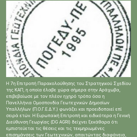
Η 7η Επιτροπή Παρακολούθησης του Στρατηγικού Σχεδίου
της ΚΑΠ, η οποία έλαβε χώρα σήμερα στην Αράχωβα,
επιβεβαίωσε με τον πλέον ηχηρό τρόπο όσα η
Πανελλήνια Ομοσπονδία Γεωτεχνικών Δημοσίων
Υπαλλήλων (Π.Ο.Γ.Ε.Δ.Υ.) φωνάζει και προειδοποιεί επί
σειρά ετών. Η Ευρωπαϊκή Επιτροπή και ειδικότερα η Γενική
Διεύθυνση Γεωργίας (DG AGRI) δείχνει ξεκάθαρα ότι
εμπιστεύεται τις θέσεις και τις τεκμηριωμένες
επισημάνσεις των Γεωτεχνικών, απαιτώντας διαφάνεια,