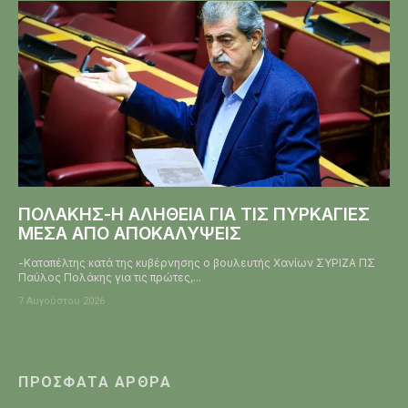
ΠΟΛΑΚΗΣ-Η ΑΛΗΘΕΙΑ ΓΙΑ ΤΙΣ ΠΥΡΚΑΓΙΕΣ
ΜΕΣΑ ΑΠΟ ΑΠΟΚΑΛΥΨΕΙΣ
-Καταπέλτης κατά της κυβέρνησης ο βουλευτής Χανίων ΣΥΡΙΖΑ ΠΣ
Παύλος Πολάκης για τις πρώτες,...
7 Αυγούστου 2026
ΠΡΌΣΦΑΤΑ ΆΡΘΡΑ