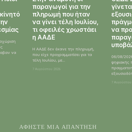
παραγωγοί για την
γίνετα
κίνητό
πληρωμή που ήταν
εξουσι
την
να γίνει τέλη Ιουλίου,
πράγμ
εσμίας
τι οφειλές χρωστάει
να προ
η ΑΑΔΕ
παραγ
ταχώριση
υποβά
υς
Η ΑΑΔΕ δεν έκανε την πληρωμή,
λαβαν να
που είχε προγραμματίσει για τα
06/08/2026 10:
τέλη Ιουλίου, με...
ψηφιακής 
πραγματοπο
7 Αυγούστου 2026
εξουσιοδότ
7 Αυγούστου
ΑΦΗΣΤΕ ΜΙΑ ΑΠΑΝΤΗΣΗ