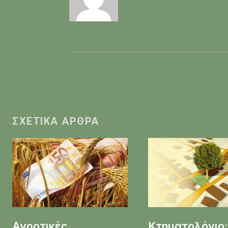
ΣΧΕΤΙΚΆ ΆΡΘΡΑ
Αγροτικές
Κτηματολόγιο: