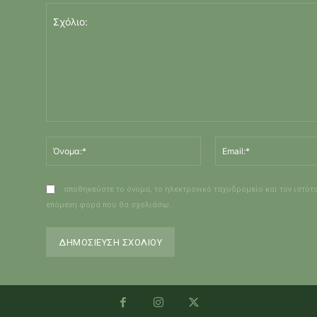
Σχόλιο:
Όνομα:*
αποθηκεύστε το όνομα, το ηλεκτρονικό ταχυδρομείο και τον ιστότ
ν
επόμενη φορά που θα σχολιάσω.
Alternative: