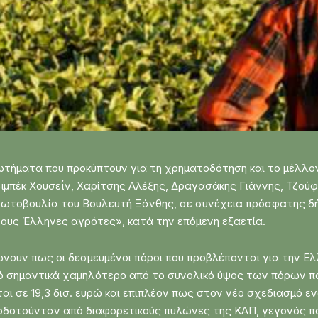
ρωτήματα που προκύπτουν για τη χρηματοδότηση και το μέλλο
εϊμπέκ Χουσεΐν, Χαρίτσης Αλέξης, Δραγασάκης Γιάννης, Τζο
ρωτοβουλία του Βουλευτή Ξάνθης, σε συνέχεια πρόσφατης δ
τους Έλληνες αγρότες», κατά την επόμενη εξαετία.
νουν πως οι δεσμευμένοι πόροι που προβλέπονται για την Ε
οσό σημαντικά χαμηλότερο από το συνολικό ύψος των πόρων 
νται σε 19,3 δισ. ευρώ και επιπλέον πως στον νέο σχεδιασμ
οδοτούνταν από διαφορετικούς πυλώνες της ΚΑΠ, γεγονός που