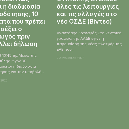
ι η διαδικασία
όλες τις λειτουργίες
οδότησης, 10
και τις αλλαγές στο
ατα που πρέπει
νέο ΟΣΔΕ (Βίντεο)
σέξει ο
Αναστάσης Κατσαβός Στα κεντρικά
ωγός πριν
γραφεία της ΑΑΔΕ έγινε η
λλει δήλωση
παρουσίαση της νέας πλατφόρμας
ΕΑΕ που...
45 πμ Μέσω της
7 Αυγούστου 2026
πύλης myAADE
ιείται η διαδικασία
ησης για την υποβολή...
 2026