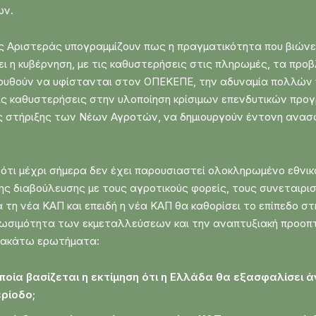
ων.
 Αριστεράς υπογραμμίζουν πως η πραγματικότητα που βιώνει
ζει η κυβέρνηση, με τις καθυστερήσεις στις πληρωμές, τα πρ
ολουθούν να υφίστανται στον ΟΠΕΚΕΠΕ, την αδυναμία πολλώ
ις καθυστερήσεις στην υλοποίηση κρίσιμων επενδυτικών προ
ς στήριξης των Νέων Αγροτών, να δημιουργούν έντονη ανασ
ότι μέχρι σήμερα δεν έχει παρουσιαστεί ολοκληρωμένο εθνικ
ης διαβούλευσης με τους αγροτικούς φορείς, τους συνεταιρισμ
η νέα ΚΑΠ και επειδή η νέα ΚΑΠ θα καθορίσει το επίπεδο στ
ωσιμότητα των εκμεταλλεύσεων και την αναπτυξιακή προοπτι
ρακάτω ερωτήματα:
οποία βασίζεται η εκτίμηση ότι η Ελλάδα θα εξασφαλίσει ά
ρίοδο;