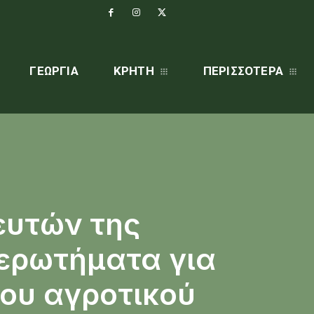
ΓΕΩΡΓΊΑ
ΚΡΗΤΗ
ΠΕΡΙΣΣΌΤΕΡΑ
ευτών της
 ερωτήματα για
του αγροτικού