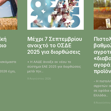
ϊκή
Μέχρι 7 Σεπτεμβρίου
Πιστο
ριο
ανοιχτό το ΟΣΔΕ
βαθμο
2025 για διορθώσεις
αγροτώ
«διαβα
• Η ΑΑΔΕ άνοιξε εκ νέου το
αγορά
σύστημα ΕΑΕ 2025 για διορθώσεις
προϊό
2026 έχει,
μετά την...
8 Αυγούστου 2026
- Η πιστολ
αγροτών α
σε εφόδια 
Ελλάδα...
8 Αυγούστου