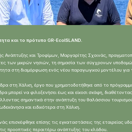
ότητα και το πρότυπο GR-EcoISLAND
.
ής Ανάπτυξης και Τροφίμων, Μαργαρίτης Σχοινάς, πραγματοπ
τες των μικρών νησιών, τη σημασία των σύγχρονων υποδομών
μότητα στη διαμόρφωση ενός νέου παραγωγικού μοντέλου για 
δρα στη Χάλκη, έργο που χρηματοδοτήθηκε από το πρόγραμμα
δρα μπορεί να φιλοξενήσει έως και είκοσι σκάφη, διαθέτοντ
βάλλοντας σημαντικά στην ανάπτυξη του θαλάσσιου τουρισμού
ωδεκάνησα και ειδικότερα στη Χάλκη.
οινάς επισκέφθηκε επίσης τις εγκαταστάσεις της εταιρείας υ
 τις προοπτικές περαιτέρω ανάπτυξης του κλάδου.