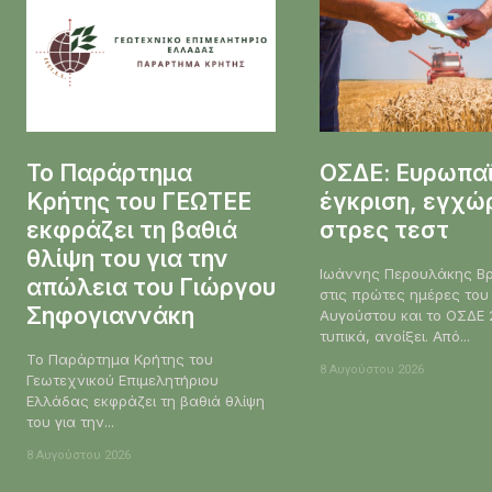
Το Παράρτημα
ΟΣΔΕ: Ευρωπα
Κρήτης του ΓΕΩΤΕΕ
έγκριση, εγχώ
εκφράζει τη βαθιά
στρες τεστ
θλίψη του για την
Ιωάννης Περουλάκης Βρισκόμαστε
απώλεια του Γιώργου
στις πρώτες ημέρες του
Σηφογιαννάκη
Αυγούστου και το ΟΣΔΕ 
τυπικά, ανοίξει. Από...
Το Παράρτημα Κρήτης του
8 Αυγούστου 2026
Γεωτεχνικού Επιμελητήριου
Ελλάδας εκφράζει τη βαθιά θλίψη
του για την...
8 Αυγούστου 2026