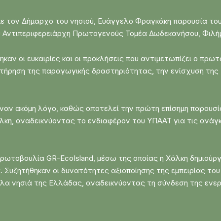
ε τον Δήμαρχο του νησιού, Ευάγγελο Φραγκάκη παρουσία του
υ Αντιπεριφερειάρχη Πρωτογενούς Τομέα Δωδεκανήσου, Φιλή
καν οι ευκαιρίες και οι προκλήσεις που αντιμετωπίζει ο πρωτ
ατήρηση της παραγωγικής δραστηριότητας, την ενίσχυση της τ
α έναν ακόμη λόγο, καθώς αποτελεί την πρώτη επίσημη παρουσί
λκη, αναδεικνύοντας το ενδιαφέρον του ΥΠΑΑΤ για τις ανάγκ
πρωτοβουλία GR-EcoIsland, μέσω της οποίας η Χάλκη δημιούρ
 Συζητήθηκαν οι δυνατότητες αξιοποίησης της εμπειρίας του
α νησιά της Ελλάδας, αναδεικνύοντας τη σύνδεση της ενεργ