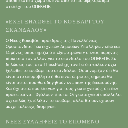
αποθηκευτικό χώρο σε ένα από τα πιο υψηλόβαθμα
στελέχη του ΟΠΕΚΕΠΕ.
«ΈΧΕΙ ΞΗΛΩΘΕΊ ΤΟ ΚΟΥΒΆΡΙ ΤΟΥ
ΣΚΑΝΔΆΛΟΥ»
Ο Νίκος Κακαβάς, πρόεδρος της Πανελλήνιας
Ομοσπονδίας Γεωτεχνικών Δημοσίων Υπαλλήλων εδώ και
14 μήνες, υποστηρίζει ότι «ξεφυτρώνει» ο ένας πυρήνας
πίσω από τον άλλον για το σκάνδαλο του ΟΠΕΚΕΠΕ. Σε
δηλώσεις του, στο ThessPost.gr, τονίζει ότι «πλέον έχει
ξηλωθεί το κουβάρι του σκανδάλου. Όσοι νόμιζαν ότι θα
είναι στο απυρόβλητο ή θα είναι άτρωτοι, σήμερα θα
είναι αυτοί που θα οδηγηθούν ενώπιον της δικαιοσύνης.
Και όχι αυτά που έλεγαν για τους γεωτεχνικούς, ότι δεν
πρόκειται να… βγάλουν τίποτα. Οι γεωτεχνικοί υπάλληλοι
όχι απλώς ξετύλιξαν το κουβάρι, αλλά θα συνεχίσουν
μέχρι τέλους», διαμηνύει.
ΝΈΕΣ ΣΥΛΛΉΨΕΙΣ ΤΟ ΕΠΌΜΕΝΟ