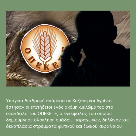
Υπόγεια διαδρομή ανάμεσα σε Κοζάνη και Αγρίνιο
έστησαν οι επιτήδειοι ενός ακόμη κυκλώματος στο
σκάνδαλο του ΟΠΕΚΕΠΕ, ο εγκέφαλος του οποίου
δημιούργησε ολόκληρη ομάδα… παραγωγών, δηλώνοντας
δεκαπλάσια στρέμματα φυτικού και ζωϊκού κεφαλαίου.