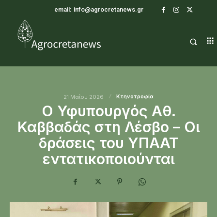
email:
info@agrocretanews.gr
Κτηνοτροφία
21 Μαΐου 2026
Ο Υφυπουργός Aθ.
Καββαδάς στη Λέσβο – Οι
δράσεις του ΥΠΑΑΤ
εντατικοποιούνται