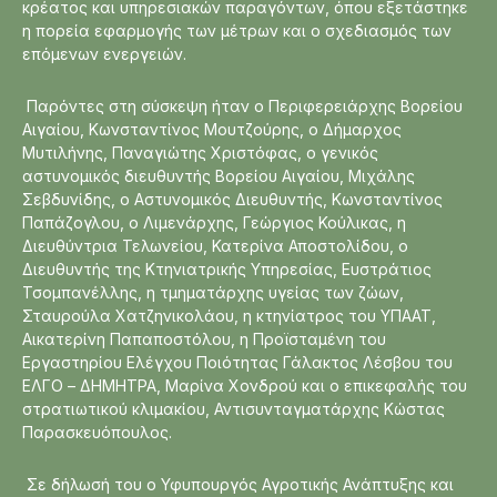
κρέατος και υπηρεσιακών παραγόντων, όπου εξετάστηκε
η πορεία εφαρμογής των μέτρων και ο σχεδιασμός των
επόμενων ενεργειών.
Παρόντες στη σύσκεψη ήταν ο Περιφερειάρχης Βορείου
Αιγαίου, Κωνσταντίνος Μουτζούρης, ο Δήμαρχος
Μυτιλήνης, Παναγιώτης Χριστόφας, ο γενικός
αστυνομικός διευθυντής Βορείου Αιγαίου, Μιχάλης
Σεβδυνίδης, ο Αστυνομικός Διευθυντής, Κωνσταντίνος
Παπάζογλου, ο Λιμενάρχης, Γεώργιος Κούλικας, η
Διευθύντρια Τελωνείου, Κατερίνα Αποστολίδου, ο
Διευθυντής της Κτηνιατρικής Υπηρεσίας, Ευστράτιος
Τσομπανέλλης, η τμηματάρχης υγείας των ζώων,
Σταυρούλα Χατζηνικολάου, η κτηνίατρος του ΥΠΑΑΤ,
Αικατερίνη Παπαποστόλου, η Προϊσταμένη του
Εργαστηρίου Ελέγχου Ποιότητας Γάλακτος Λέσβου του
ΕΛΓΟ – ΔΗΜΗΤΡΑ, Μαρίνα Χονδρού και ο επικεφαλής του
στρατιωτικού κλιμακίου, Αντισυνταγματάρχης Κώστας
Παρασκευόπουλος.
Σε δήλωσή του ο Υφυπουργός Αγροτικής Ανάπτυξης και