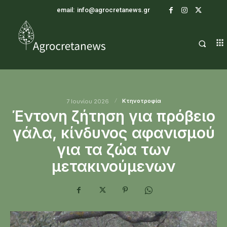
email:
info@agrocretanews.gr
Κτηνοτροφία
7 Ιουνίου 2026
Έντονη ζήτηση για πρόβειο
γάλα, κίνδυνος αφανισμού
για τα ζώα των
μετακινούμενων