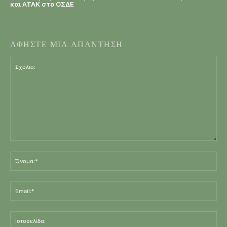
και ΑΤΑΚ στο ΟΣΔΕ
ΑΦΗΣΤΕ ΜΙΑ ΑΠΑΝΤΗΣΗ
Σχόλιο:
Όν
Ema
Ισ