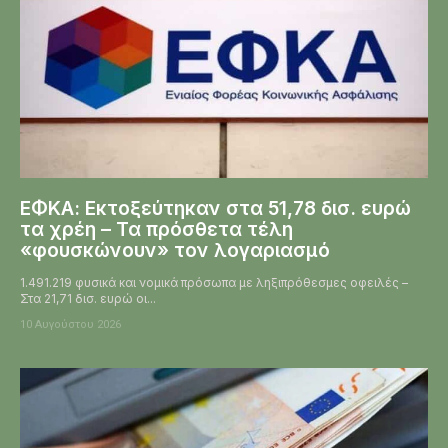
ΕΦΚΑ: Εκτοξεύτηκαν στα 51,78 δισ. ευρώ
τα χρέη – Τα πρόσθετα τέλη
«φουσκώνουν» τον λογαριασμό
1.491.219 φυσικά και νομικά πρόσωπα με ληξιπρόθεσμες οφειλές –
Στα 21,71 δισ. ευρώ οι...
10 Αυγούστου 2026