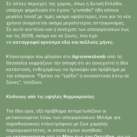
Σε άλλες περιοχές της χώρας, όπως η Δυτική Ελλάδα,
υπάρχει φημολογία ότι έχουν “χτυπηθεί” ήδη κάποια
μεγάλα τονάζ με τιμές ακόμα υψηλότερες, ενώ για τη νέα
χρόνια αναμένεται ακόμα μεγαλύτερος ανταγωνισμός.
Σε αυτό συντείνει και η συνέχιση των απαγορεύσεων έως
και τις 30/08, ακόμα και σε ζώνες, που έχει
να
καταγραφεί κρούσμα εδώ και πολλούς μήνες.
Κτηνοτρόφοι που μίλησαν στο
Agronewsbomb
από τη
Θεσσαλία εκφράζουν την άποψη ότι αν συνεχιστεί η ίδια
κατάσταση, ενδεχομένως να προκύψει και πρόβλημα με
την επάρκεια. “Πρέπει να “τρέξει” η ανασύσταση έστω σε
ζώνες”, τονίζουν.
Κίνδυνος από τις υψηλές θερμοκρασίες
Την ίδια ώρα, οξύ πρόβλημα αντιμετωπίζουν οι
μετακινούμενοι λόγω των απαγορεύσεων. Μιλάμε για
παραδοσιακούς κτηνοτρόφους με ζώα χαμηλής
παραγωγικότητας, οι οποίοι έχουν συνηθίσει
να
μετακινούνται
από το
Μάιο έως τον Οκτώβρη,
για να