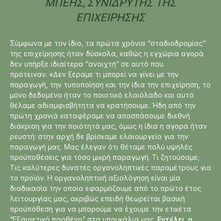
ΜΠΈΗΣ, ΣΥΝΙΔΡΥΤΉΣ ΤΗΣ
ΕΠΙΧΕΊΡΗΣΗΣ
Σύμφωνα με τον ίδιο, τα πρώτα χρόνια “σταδιοδρομίας”
της επιχείρησης ήταν δύσκολα, καθώς η εγχώρια αγορά
δεν υπήρξε ιδιαίτερα “ανοιχτή” σε αυτό που
πρότειναν. «Δεν ξέραμε τι μπορεί να γίνει με την
παραγωγή, την τυποποίηση και την ίδια την επιχείρηση, το
μόνο δεδομένο ήταν το ποιοτικό ελαιόλαδο και αυτό
θέλαμε αδιαμφισβήτητα να κρατήσουμε. Ήδη από την
πρώτη χρονιά καταφέραμε να αποσπάσουμε διεθνή
διάκριση για την ποιότητά μας, όμως η ίδια η αγορά ήταν
ρευστή: στην αρχή δε βρίσκαμε ελαιουργείο για την
παραγωγή μας. Μας έλεγαν ότι θέταμε πολύ υψηλές
προϋποθέσεις για τόσο μικρή παραγωγή. Τι ζητούσαμε;
Τις καλύτερες δυνατές οργανοληπτικές παραμέτρους για
το προϊόν. Η οργανοληπτική αξιολόγηση είναι μία
διαδικασία την οποία εφαρμόζουμε από το πρώτο έτος
λειτουργίας μας, ακριβώς επειδή θεωρείται βασική
προϋπόθεση για να μπορούμε να έχουμε την ετικέτα
“Εξαιρετικό παρθένο” στα μπουκάλια μας.
Εντέλει, η