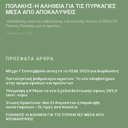
ΠΟΛΑΚΗΣ-Η ΑΛΗΘΕΙΑ ΓΙΑ ΤΙΣ ΠΥΡΚΑΓΙΕΣ
ΜΕΣΑ ΑΠΟ ΑΠΟΚΑΛΥΨΕΙΣ
-Καταπέλτης κατά της κυβέρνησης ο βουλευτής Χανίων ΣΥΡΙΖΑ ΠΣ
Παύλος Πολάκης για τις πρώτες,...
7 Αυγούστου 2026
ΠΡΌΣΦΑΤΑ ΆΡΘΡΑ
Μέχρι 7 Σεπτεμβρίου ανοιχτό το ΟΣΔΕ 2025 για διορθώσεις
Πιστοληπτική βαθμολογία αγροτών: Το νέο «διαβατήριο»
στην αγορά εφοδίων και προϊόντων
Υπεγράφη η KYAγια τα νέα Σχέδια Βελτίωσης ύψους 263,5
εκατ. ευρώ
Ένωση Ηρακλείου: Από 21 Αυγούστου η παραλαβή
οινοσταφύλων – Οι τιμές ανά ποικιλία
ΠΟΛΑΚΗΣ-Η ΑΛΗΘΕΙΑ ΓΙΑ ΤΙΣ ΠΥΡΚΑΓΙΕΣ ΜΕΣΑ ΑΠΟ
ΑΠΟΚΑΛΥΨΕΙΣ