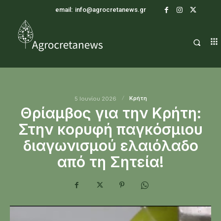
email:
info@agrocretanews.gr
Κρήτη
5 Ιουνίου 2026
Θρίαμβος για την Κρήτη:
Στην κορυφή παγκόσμιου
διαγωνισμού ελαιόλαδο
από τη Σητεία!