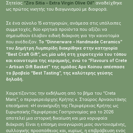
Σητείας
“Ziro Sitia – Extra Virgin Olive Oil”
αναδείχθηκε
ως πρώτος νικητής του διαγωνισμού με διαφορά.
Σε ένα σύνολο 15 κατηγοριών, ανάμεσα στις υπόλοιπες
συμμετοχές, δύο κρητικά προϊόντα που αξίζει να
σημειωθούν έλαβαν ειδική διάκριση για την καινοτομία
που ανέδειξαν.
Το “Dinnerware – Handmade Ceramics”
του Δημήτρη Λυμπερίδη διακρίθηκε στην κατηγορία
“Best Craft Gift”, ως μία ωδή στη χειροτεχνία του τόπου
και καινοτομία της κεραμικής, ενώ το “Flavours of Crete
– Artisan Gift Basket” της ομάδας Apo Koinou απέσπασε
το βραβείο “Best Tasting”, της καλύτερης γεύσης
δηλαδή.
Χαιρετίζοντας την εκδήλωση από το βήμα του “Creta
Maris”, ο περιφερειάρχης Κρήτης κ. Σταύρος Αρναουτάκης
επεσήμανε: «Η ανακήρυξη της Περιφέρειας Κρήτης ως
Ευρωπαϊκής Περιφέρειας Γαστρονομίας για το 2026
αποτελεί μια ιστορική δικαίωση και μια κορυφαία
διάκριση. Είναι η επίσημη αναγνώριση μιας συντονισμένης,
συλλογικής προσπάθειας και, κυρίως, η επιβράβευση ενός