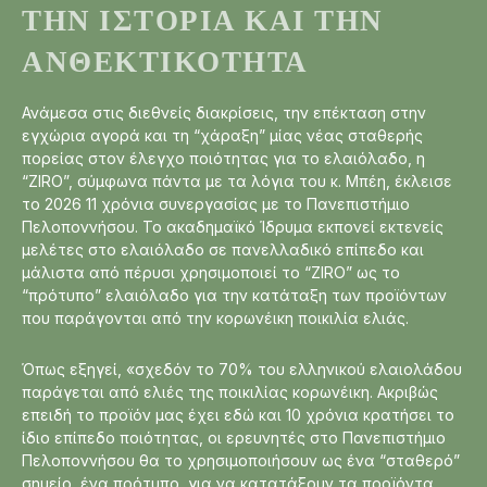
ΤΗΝ ΙΣΤΟΡΊΑ ΚΑΙ ΤΗΝ
ΑΝΘΕΚΤΙΚΌΤΗΤΑ
Ανάμεσα στις διεθνείς διακρίσεις, την επέκταση στην
εγχώρια αγορά και τη “χάραξη” μίας νέας σταθερής
πορείας στον έλεγχο ποιότητας για το ελαιόλαδο, η
“ZIRO”, σύμφωνα πάντα με τα λόγια του κ. Μπέη, έκλεισε
το 2026 11 χρόνια συνεργασίας με το Πανεπιστήμιο
Πελοποννήσου. Το ακαδημαϊκό Ίδρυμα εκπονεί εκτενείς
μελέτες στο ελαιόλαδο σε πανελλαδικό επίπεδο και
μάλιστα από πέρυσι χρησιμοποιεί το “ZIRO” ως το
“πρότυπο” ελαιόλαδο για την κατάταξη των προϊόντων
που παράγονται από την κορωνέικη ποικιλία ελιάς.
Όπως εξηγεί, «σχεδόν το 70% του ελληνικού ελαιολάδου
παράγεται από ελιές της ποικιλίας κορωνέικη. Ακριβώς
επειδή το προϊόν μας έχει εδώ και 10 χρόνια κρατήσει το
ίδιο επίπεδο ποιότητας, οι ερευνητές στο Πανεπιστήμιο
Πελοποννήσου θα το χρησιμοποιήσουν ως ένα “σταθερό”
σημείο, ένα πρότυπο, για να κατατάξουν τα προϊόντα