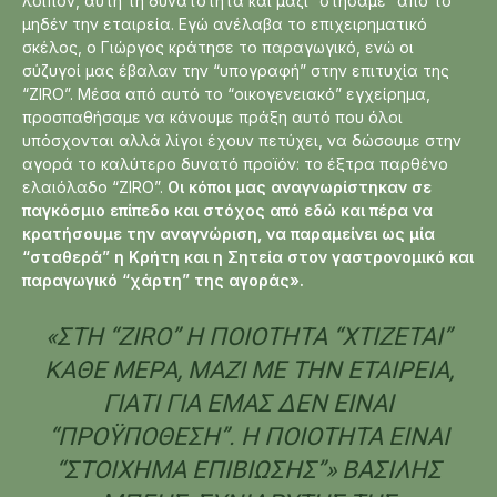
λοιπόν, αυτή τη δυνατότητα και μαζί “στήσαμε” από το
μηδέν την εταιρεία. Εγώ ανέλαβα το επιχειρηματικό
σκέλος, ο Γιώργος κράτησε το παραγωγικό, ενώ οι
σύζυγοί μας έβαλαν την “υπογραφή” στην επιτυχία της
“ZIRO”. Μέσα από αυτό το “οικογενειακό” εγχείρημα,
προσπαθήσαμε να κάνουμε πράξη αυτό που όλοι
υπόσχονται αλλά λίγοι έχουν πετύχει, να δώσουμε στην
αγορά το καλύτερο δυνατό προϊόν: το έξτρα παρθένο
ελαιόλαδο “ZIRO”.
Οι κόποι μας αναγνωρίστηκαν σε
παγκόσμιο επίπεδο και στόχος από εδώ και πέρα να
κρατήσουμε την αναγνώριση, να παραμείνει ως μία
“σταθερά” η Κρήτη και η Σητεία στον γαστρονομικό και
παραγωγικό “χάρτη” της αγοράς».
«ΣΤΗ “ΖΙRΟ” Η ΠΟΙΌΤΗΤΑ “ΧΤΊΖΕΤΑΙ”
ΚΆΘΕ ΜΈΡΑ, ΜΑΖΊ ΜΕ ΤΗΝ ΕΤΑΙΡΕΊΑ,
ΓΙΑΤΊ ΓΙΑ ΕΜΆΣ ΔΕΝ ΕΊΝΑΙ
“ΠΡΟΫΠΌΘΕΣΗ”. Η ΠΟΙΌΤΗΤΑ ΕΊΝΑΙ
“ΣΤΟΊΧΗΜΑ ΕΠΙΒΊΩΣΗΣ”» ΒΑΣΊΛΗΣ