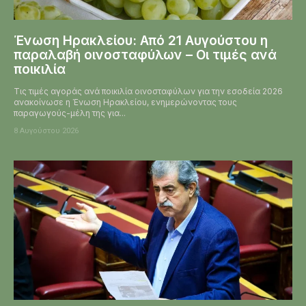
Ένωση Ηρακλείου: Από 21 Αυγούστου η
παραλαβή οινοσταφύλων – Οι τιμές ανά
ποικιλία
Τις τιμές αγοράς ανά ποικιλία οινοσταφύλων για την εσοδεία 2026
ανακοίνωσε η Ένωση Ηρακλείου, ενημερώνοντας τους
παραγωγούς-μέλη της για...
8 Αυγούστου 2026