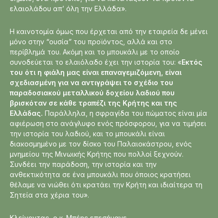
ελαιολάδου απ’ όλη την Ελλάδα».
Η καινοτομία όμως που έρχεται από την εταιρεία δε μένει
μόνο στην “ουσία” του προϊόντος, αλλά και στο
περίβλημά του. Ακόμη και το μπουκάλι με το οποίο
συνοδεύεται το ελαιόλαδο έχει την ιστορία του: «
Εκτός
του ότι η φιάλη μας είναι επαναγεμιζόμενη, είναι
σχεδιασμένη για να αντιγράψει το σχέδιο του
παραδοσιακού μεταλλικού δοχείου λαδιού που
βρισκόταν σε κάθε τραπέζι της Κρήτης και της
Ελλάδας.
Παράλληλα, η σφραγίδα του πώματος είναι μία
αφιέρωση στο ανάγλυφο ενός πρόσφορου, για να τιμήσει
την ιστορία του λαδιού, και το μπουκάλι είναι
διακοσμημένο με τον δίσκο του Παλαιοκάστρου, ενός
μνημείου της Μινωικής Κρήτης που πολλοί ξεχνούν.
Συνδέει την παράδοση, την ιστορία και την
ανθεκτικότητα σε ένα μπουκάλι που όποιος κρατήσει
θέλαμε να νιώθει ότι κρατάει την Κρήτη και ιδιαίτερα τη
Σητεία στα χέρια του».
Κλείνοντας, ο κ. Μπέης επεσήμανε