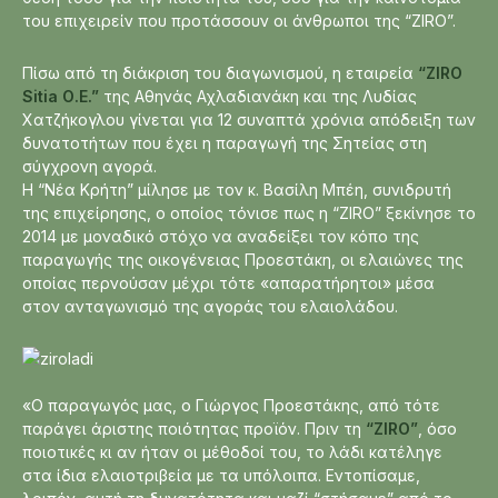
του επιχειρείν που προτάσσουν οι άνθρωποι της “ZIRO”.
Πίσω από τη διάκριση του διαγωνισμού, η εταιρεία
“ZIRO
Sitia Ο.Ε.”
της Αθηνάς Αχλαδιανάκη και της Λυδίας
Χατζήκογλου γίνεται για 12 συναπτά χρόνια απόδειξη των
δυνατοτήτων που έχει η παραγωγή της Σητείας στη
σύγχρονη αγορά.
Η “Νέα Κρήτη” μίλησε με τον κ. Βασίλη Μπέη, συνιδρυτή
της επιχείρησης, ο οποίος τόνισε πως η “ZIRO” ξεκίνησε το
2014 με μοναδικό στόχο να αναδείξει τον κόπο της
παραγωγής της οικογένειας Προεστάκη, οι ελαιώνες της
οποίας περνούσαν μέχρι τότε «απαρατήρητοι» μέσα
στον ανταγωνισμό της αγοράς του ελαιολάδου.
«Ο παραγωγός μας, ο Γιώργος Προεστάκης, από τότε
παράγει άριστης ποιότητας προϊόν. Πριν τη
“ZIRO”
, όσο
ποιοτικές κι αν ήταν οι μέθοδοί του, το λάδι κατέληγε
στα ίδια ελαιοτριβεία με τα υπόλοιπα. Εντοπίσαμε,