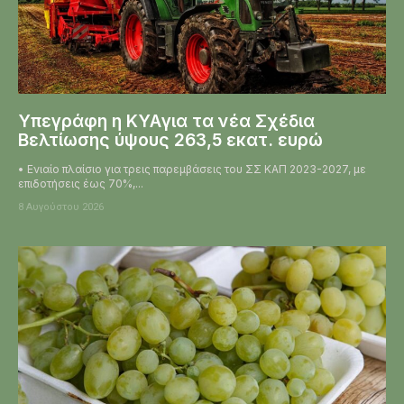
Υπεγράφη η KYAγια τα νέα Σχέδια
Βελτίωσης ύψους 263,5 εκατ. ευρώ
• Ενιαίο πλαίσιο για τρεις παρεμβάσεις του ΣΣ ΚΑΠ 2023-2027, με
επιδοτήσεις έως 70%,...
8 Αυγούστου 2026