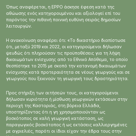
Όπως αναφέρεται, η EPPO άσκησε έφεση κατά της
αθώωσης ενός κατηγορουμένου και αξιολογεί επί του
παρόντος την πιθανή ποινική ευθύνη σειράς δημοσίων
λειτουργών.
Η ανακοίνωση αναφέρει ότι: «Το δικαστήριο διαπίστωσε
ότι, μεταξύ 2019 και 2022, οι κατηγορούμενοι δήλωσαν
ψευδώς ότι πληρούσαν τις προϋποθέσεις για τη λήψη
δικαιωμάτων ενίσχυσης από το Εθνικό Απόθεμα, το οποίο
θεσπίστηκε το 2015 με σκοπό την κατανομή δικαιωμάτων
ενίσχυσης κατά προτεραιότητα σε νέους γεωργούς και σε
γεωργούς που ξεκινούν τη γεωργική τους δραστηριότητα.
Προς στήριξη των αιτήσεών τους, οι κατηγορούμενοι
δήλωσαν κυριότητα ή μίσθωση γεωργικών εκτάσεων στην
περιοχή της Καστοριάς, στη βόρεια Ελλάδα,
υποστηρίζοντας ότι η γη χρησιμοποιούνταν ως
βοσκότοπος σε καλή γεωργική κατάσταση, ως
παραγωγικός βοσκότοπος ή ως εκτάσεις καλλιεργημένες
με αγριελιές, παρότι οι ίδιοι είχαν την έδρα τους στην