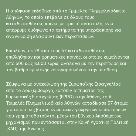
Η απόφαση εκδόθηκε από το Τριμελές Πλημμελειοδικείο
Αθηνών, το οποίο επέβαλε σε όλους τους
καταδικασθέντες ποινές με τριετή αναστολή, ενώ
απέρριψε ομόφωνα τα αιτήματα της υπεράσπισης για
αναγνώριση ελαφρυντικών περιστάσεων.
Επιπλέον, σε 28 από τους 57 καταδικασθέντες
επιβλήθηκαν και χρηματικές ποινές, οι οποίες κυμαίνονται
από 500 έως 8.000 ευρώ, ανάλογα με την περίπτωση και
τον βαθμό εμπλοκής κατηγορουμένου στην υπόθεση.
Σύμφωνα με ανακοίνωση της Ευρωπαϊκής Εισαγγελίας
από το Λουξεμβούργο, κατόπιν αιτήματος της
Ευρωπαϊκής Εισαγγελίας (EPPO) στην Αθήνα, το Α΄
Τριμελές Πλημμελειοδικείο Αθηνών καταδίκασε 57 άτομα
για απάτη εις βάρος ενωσιακών γεωργικών επιδοτήσεων
που χρηματοδοτούνται μέσω του Εθνικού Αποθέματος,
μηχανισμού που εντάσσεται στην Κοινή Αγροτική Πολιτική
(ΚΑΠ) της Ένωσης.