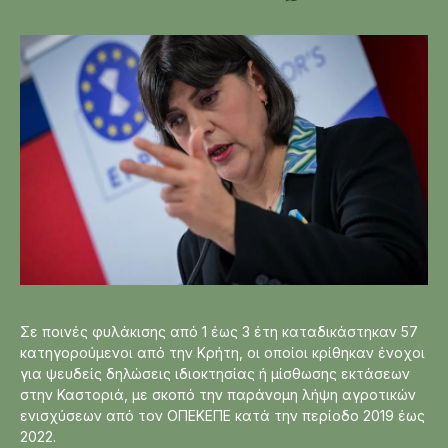
Σε ποινές φυλάκισης από 1 έως 3 έτη καταδικάστηκαν 57
κατηγορούμενοι από την Κρήτη, οι οποίοι κρίθηκαν ένοχοι
για ψευδείς δηλώσεις ιδιοκτησίας ή μίσθωσης εκτάσεων
στην Καστοριά, με σκοπό την παράνομη λήψη αγροτικών
ενισχύσεων από τον ΟΠΕΚΕΠΕ κατά την περίοδο 2019 έως
2022.