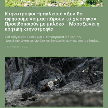
Κτηνοτρόφοι Ηρακλείου: «Δεν θα
αφήσουμε να μας πάρουν τα χωράφια» –
Προειδοποιούν με μπλόκα – Μαραζώνει η
κρητική κτηνοτροφία
Στα «κάγκελα» βρίσκονται οι κτηνοτρόφοι της Κρήτης,
προειδοποιώντας με μπλόκα και δυναμικές κινητοποιήσεις εξαιτίας...
6 Αυγούστου 2026