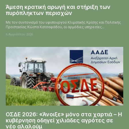
Άμεση κρατική αρωγή και στήριξη των
πυρόπληκτων περιοχών
Με τον συντονισμό του υφυπουργού Κλιματικής Κρίσης και Πολιτικής
Προστασίας Κώστα Κατσαφάδου, οι αρμόδιες υπηρεσίες...
6 Αυγούστου 2026
ΟΣΔΕ 2026: «Άνοιξε» μόνο στα χαρτιά – Η
κυβέρνηση οδηγεί χιλιάδες αγρότες σε
νέο αλαλούμ