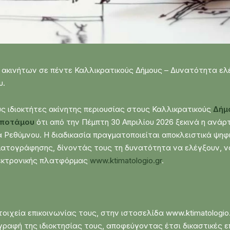
ς ακινήτων σε πέντε Καλλικρατικούς Δήμους – Δυνατότητα ε
υ.
ς ιδιοκτήτες ακίνητης περιουσίας στους Καλλικρατικούς
Δήμ
ποτάμου
ότι από την Πέμπτη 30 Απριλίου 2026 ξεκινά η ανά
Ρεθύμνου. Η διαδικασία πραγματοποιείται αποκλειστικά ψηφ
ατογράφησης, δίνοντάς τους τη δυνατότητα να ελέγξουν, ν
λεκτρονικής πλατφόρμας
www.ktimatologio.gr
.
τοιχεία επικοινωνίας τους, στην ιστοσελίδα www.ktimatologio
ραφή της ιδιοκτησίας τους, αποφεύγοντας έτσι δικαστικές ε