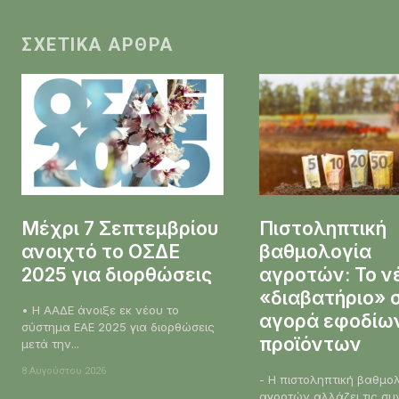
ΣΧΕΤΙΚΆ ΆΡΘΡΑ
Μέχρι 7 Σεπτεμβρίου
Πιστοληπτική
ανοιχτό το ΟΣΔΕ
βαθμολογία
2025 για διορθώσεις
αγροτών: Το ν
«διαβατήριο» 
• Η ΑΑΔΕ άνοιξε εκ νέου το
αγορά εφοδίων
σύστημα ΕΑΕ 2025 για διορθώσεις
προϊόντων
μετά την...
8 Αυγούστου 2026
- Η πιστοληπτική βαθμο
αγροτών αλλάζει τις σ