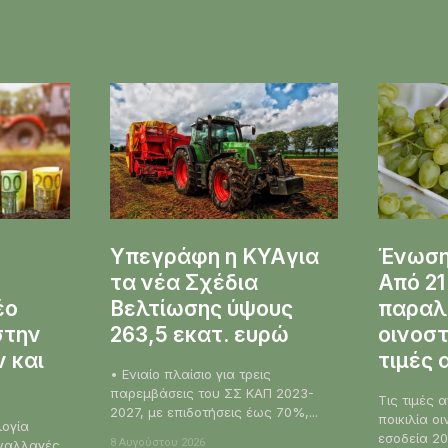
Υπεγράφη η KYAγια
Ένωση
τα νέα Σχέδια
Από 21
έο
Βελτίωσης ύψους
παραλ
στην
263,5 εκατ. ευρώ
οινοσ
 και
τιμές 
• Ενιαίο πλαίσιο για τρεις
παρεμβάσεις του ΣΣ ΚΑΠ 2023-
Τις τιμές 
2027, με επιδοτήσεις έως 70%,...
ποικιλία ο
λογία
εσοδεία 2
8 Αυγούστου 2026
υναλλαγές