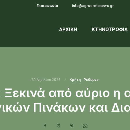
Επικοινωνία
info@agrocretanews.gr
ΑΡΧΙΚΉ
ΚΤΗΝΟΤΡΟΦΊΑ
29 Απριλίου 2026
Κρήτη
Ρεθυμνο
 Ξεκινά από αύριο η
ικών Πινάκων και Δ