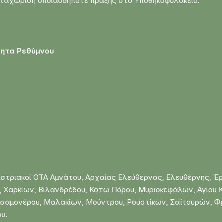
καταχώριση οποιασδήποτε πράξης στο Υποθηκοφυλακείο.
τητα Ρεθύμνου
ιστριακοί ΟΤΑ Αμνάτου, Αρχαίας Ελεύθερνας, Ελευθέρνης, 
υ, Χαρκίων, Βιλανδρέδου, Κάτω Πόρου, Μυριοκεφάλων, Αγίο
αλσαμονέρου, Μαλακίων, Μούντρου, Ρουστίκων, Σαϊτουρών, 
υ.