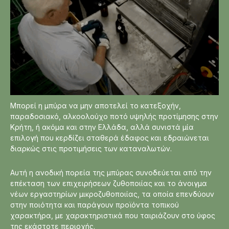
Μπορεί η μπύρα να μην αποτελεί το κατεξοχήν,
παραδοσιακό, αλκοολούχο ποτό υψηλής προτίμησης στην
Κρήτη, ή ακόμα και στην Ελλάδα, αλλά συνιστά μία
επιλογή που κερδίζει σταθερά έδαφος και εδραιώνεται
διαρκώς στις προτιμήσεις των καταναλωτών.
Αυτή η ανοδική πορεία της μπύρας συνοδεύεται από την
επέκταση των επιχειρήσεων ζυθοποιίας και το άνοιγμα
νέων εργαστηρίων μικροζυθοποιίας, τα οποία επενδύουν
στην ποιότητα και παράγουν προϊόντα τοπικού
χαρακτήρα, με χαρακτηριστικά που ταιριάζουν στο ύφος
της εκάστοτε περιοχής.