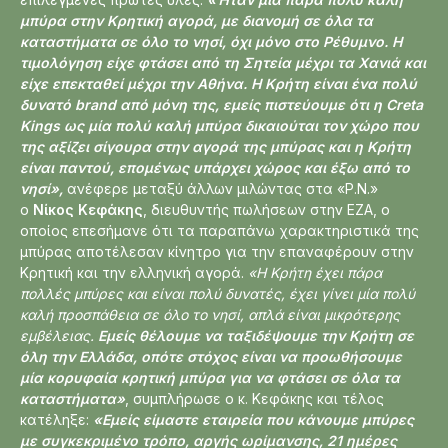
μπύρα στην Κρητική αγορά, με διανομή σε όλα τα
καταστήματα σε όλο το νησί, όχι μόνο στο Ρέθυμνο. Η
τιμολόγηση είχε φτάσει από τη Σητεία μέχρι τα Χανιά και
είχε επεκταθεί μέχρι την Αθήνα. Η Κρήτη είναι ένα πολύ
δυνατό brand από μόνη της, εμείς πιστεύουμε ότι η Creta
Kings ως μία πολύ καλή μπύρα δικαιούται τον χώρο που
της αξίζει σίγουρα στην αγορά της μπύρας και η Κρήτη
είναι παντού, επομένως υπάρχει χώρος και έξω από το
νησί»,
ανέφερε μεταξύ άλλων μιλώντας στα «Ρ.Ν.»
ο
Νίκος Κεφάκης
, διευθυντής πωλήσεων στην ΕΖΑ, ο
οποίος επεσήμανε ότι τα παραπάνω χαρακτηριστικά της
μπύρας αποτέλεσαν κίνητρο για την επαναφέρουν στην
Κρητική και την ελληνική αγορά.
«Η Κρήτη έχει πάρα
πολλές μπύρες και είναι πολύ δυνατές, έχει γίνει μία πολύ
καλή προσπάθεια σε όλο το νησί, απλά είναι μικρότερης
εμβέλειας.
Εμείς θέλουμε να ταξιδέψουμε την Κρήτη σε
όλη την Ελλάδα, οπότε στόχος είναι να προωθήσουμε
μία κορυφαία κρητική μπύρα για να φτάσει σε όλα τα
καταστήματα»
, συμπλήρωσε ο κ. Κεφάκης και τέλος
κατέληξε:
«Εμείς είμαστε εταιρεία που κάνουμε μπύρες
με συγκεκριμένο τρόπο, αργής ωρίμανσης, 21 ημέρες