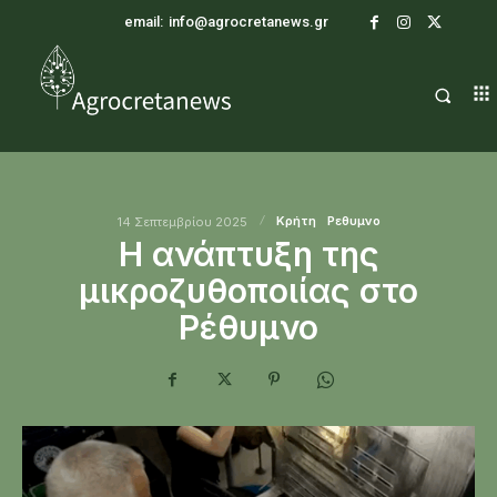
email:
info@agrocretanews.gr
Κρήτη
Ρεθυμνο
14 Σεπτεμβρίου 2025
Η ανάπτυξη της
μικροζυθοποιίας στο
Ρέθυμνο