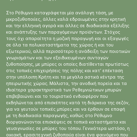
Στο Ρέθυμνο καταγράφεται μία ανάλογη τάση, με
μικροζυθοποιίες, άλλες καλά εδραιωμένες στην κρητική
και την ελληνική αγορά και άλλες σε διαδικασία εξέλιξης
και ανάπτυξης των παραγόμενων προϊόντων. Στόχος
τους όχι απαραίτητα η μαζική παραγωγή και οι εξαγωγές
σε όλα τα πολυκαταστήματα της χώρας ή και του
εξωτερικού, αλλά περισσότερο η ανάδειξη των ποιοτικών
γνωρισμάτων και των εξειδικευμένων συνταγών
ζυθοποίησης, με μπύρες οι οποίες διατίθενται πρωτίστως
στις τοπικές επιχειρήσεις της πόλης και κατ’ επέκταση
στην υπόλοιπη Κρήτη και τα μεγάλα αστικά κέντρα της
ηπειρωτικής χώρας. Μάλιστα, την ανοδική πορεία και τα
ιδιαίτερα χαρακτηριστικά των Ρεθεμνιώτικων μπυρών
επιβεβαιώνει και το τουριστικό ενδιαφέρον που
εκδηλώνεται από επισκέπτες κατά τη διάρκεια της σεζόν,
για να γευτούν τοπικές μπύρες και να έρθουν σε επαφή
με τη διαδικασία παραγωγής, καθώς στο Ρέθυμνο
διοργανώνονται επισκέψεις σε τοπικά καταστήματα και
γευσιγνωσίες σε μπύρες του τόπου. Γενικότερα ωστόσο, η
οικιακή, ερασιτεχνική ζυθοποιία είναι ένα φαινόμενο που