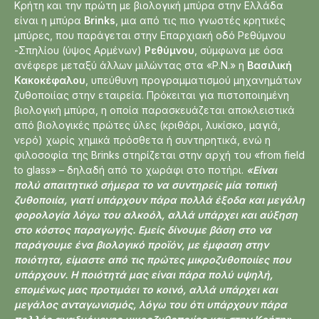
Κρήτη και την πρώτη με βιολογική μπύρα στην Ελλάδα
είναι η μπύρα
Brinks
, μια από τις πιο γνωστές κρητικές
μπύρες, που παράγεται στην Επαρχιακή οδό Ρεθύμνου
-Σπηλίου (ύψος Αρμένων)
Ρεθύμνου
, σύμφωνα με όσα
ανέφερε μεταξύ άλλων μιλώντας στα «Ρ.Ν.» η
Βασιλική
Κακοκέφαλου
, υπεύθυνη προγραμματισμού μηχανημάτων
ζυθοποιίας στην εταιρεία. Πρόκειται για πιστοποιημένη
βιολογική μπύρα, η οποία παρασκευάζεται αποκλειστικά
από βιολογικές πρώτες ύλες (κριθάρι, λυκίσκο, μαγιά,
νερό) χωρίς χημικά πρόσθετα ή συντηρητικά, ενώ η
φιλοσοφία της Brinks στηρίζεται στην αρχή του «from field
to glass» – δηλαδή από το χωράφι στο ποτήρι.
«Είναι
πολύ απαιτητικό σήμερα το να συντηρείς μία τοπική
ζυθοποιία, γιατί υπάρχουν πάρα πολλά έξοδα και μεγάλη
φορολογία λόγω του αλκοόλ, αλλά υπάρχει και αύξηση
στο κόστος παραγωγής. Εμείς δίνουμε βάση στο να
παράγουμε ένα βιολογικό προϊόν, με έμφαση στην
ποιότητα, είμαστε από τις πρώτες μικροζυθοποιίες που
υπάρχουν. Η ποιότητά μας είναι πάρα πολύ υψηλή,
επομένως μας προτιμάει το κοινό, αλλά υπάρχει και
μεγάλος ανταγωνισμός, λόγω του ότι υπάρχουν πάρα