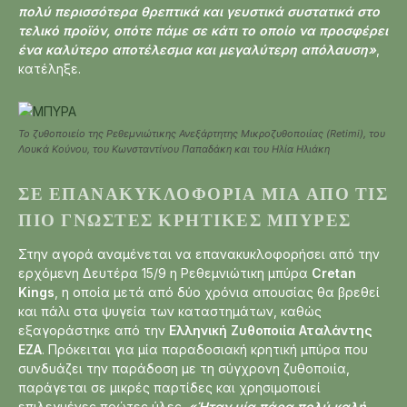
πολύ περισσότερα θρεπτικά και γευστικά συστατικά στο
τελικό προϊόν, οπότε πάμε σε κάτι το οποίο να προσφέρει
ένα καλύτερο αποτέλεσμα και μεγαλύτερη απόλαυση»
,
κατέληξε.
Το ζυθοποιείο της Ρεθεμνιώτικης Ανεξάρτητης Μικροζυθοποιίας (Retimi), του
Λουκά Κούνου, του Κωνσταντίνου Παπαδάκη και του Ηλία Ηλιάκη
ΣΕ ΕΠΑΝΑΚΥΚΛΟΦΟΡΊΑ ΜΊΑ ΑΠΌ ΤΙΣ
ΠΙΟ ΓΝΩΣΤΈΣ ΚΡΗΤΙΚΈΣ ΜΠΎΡΕΣ
Στην αγορά αναμένεται να επανακυκλοφορήσει από την
ερχόμενη Δευτέρα 15/9 η Ρεθεμνιώτικη μπύρα
Cretan
Kings
, η οποία μετά από δύο χρόνια απουσίας θα βρεθεί
και πάλι στα ψυγεία των καταστημάτων, καθώς
εξαγοράστηκε από την
Ελληνική Ζυθοποιία Αταλάντης
ΕΖΑ
. Πρόκειται για μία παραδοσιακή κρητική μπύρα που
συνδυάζει την παράδοση με τη σύγχρονη ζυθοποιία,
παράγεται σε μικρές παρτίδες και χρησιμοποιεί
επιλεγμένες πρώτες ύλες.
«Ήταν μία πάρα πολύ καλή