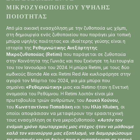
ΜΙΚΡΟΖΥΘΟΠΟΙΕΊΟΥ ΥΨΗΛΉΣ
ΠΟΙΌΤΗΤΑΣ
Από μία οικιακή ενασχόληση με την ζυθοποιία ως χόμπι,
στη δημιουργία ενός ζυθοποιείου που παράγει μία τοπική
μπύρα υψηλής ποιότητας και ιδιαίτερης γεύσης είναι η
ιστορία της
Ρεθεμνιώτικης Ανεξάρτητης
Μικροζυθοποιίας (Retimi)
που παράγεται σε ζυθοποιία
στην Κοινότητα της Γωνιάς και που ξεκίνησε τη λειτουργία
του τον Ιανουάριο του 2024. Η μπύρα Retimi, με τους δύο
κωδικούς Blonde Ale και Retimi Red Ale κυκλοφόρησε στην
αγορά τον Μάρτιο του 2024, για μία μπύρα που
σημαίνει
«Ρεθεμνιώτικη»
μιας και Retimo ήταν η Ενετική
ονομασία του Ρεθύμνου. Η Retimi λοιπόν είναι μία
πρωτοβουλία τριών ανθρώπων, του
Λουκά Κούνου
,
του
Κωνσταντίνου Παπαδάκη
και του
Ηλία Ηλιάκη
, οι
οποίοι αποφάσισαν να μεταφέρουν την ερασιτεχνική
τους ενασχόληση σε ένα μικροζυθοποιίο.
«Αυτόν τον
ενάμισι χρόνο πρωταρχικός μας στόχος ήταν να μάθουμε
καλά τον καινούργιο μας εξοπλισμό, να διαμορφώσουμε
τις συνταγές και να δούμε ποια η ανταπόκριση σε τοπικό