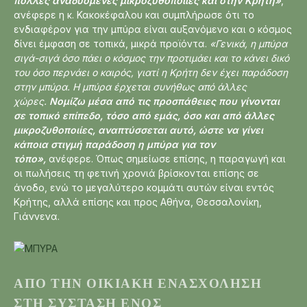
πολλές αναδυόμενες μικροζυθοποιίες και στην Κρήτη»
,
ανέφερε η κ. Κακοκέφαλου και συμπλήρωσε ότι το
ενδιαφέρον για την μπύρα είναι αυξανόμενο και ο κόσμος
δίνει έμφαση σε τοπικά, μικρά προϊόντα.
«Γενικά, η μπύρα
σιγά-σιγά όσο πάει ο κόσμος την προτιμάει και το κάνει δικό
του όσο περνάει ο καιρός, γιατί η Κρήτη δεν έχει παράδοση
στην μπύρα. Η μπύρα έρχεται συνήθως από άλλες
χώρες.
Νομίζω μέσα από τις προσπάθειες που γίνονται
σε τοπικό επίπεδο, τόσο από εμάς, όσο και από άλλες
μικροζυθοποιίες, αναπτύσσεται αυτό, ώστε να γίνει
κάποια στιγμή παράδοση η μπύρα για τον
τόπο»,
ανέφερε. Όπως σημείωσε επίσης, η παραγωγή και
οι πωλήσεις τη φετινή χρονιά βρίσκονται επίσης σε
άνοδο, ενώ το μεγαλύτερο κομμάτι αυτών είναι εντός
Κρήτης, αλλά επίσης και προς Αθήνα, Θεσσαλονίκη,
Γιάννενα.
ΑΠΌ ΤΗΝ ΟΙΚΙΑΚΉ ΕΝΑΣΧΌΛΗΣΗ
ΣΤΗ ΣΎΣΤΑΣΗ ΕΝΌΣ