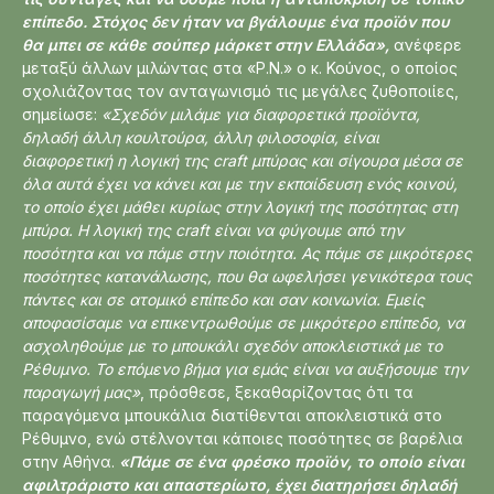
επίπεδο. Στόχος δεν ήταν να βγάλουμε ένα προϊόν που
θα μπει σε κάθε σούπερ μάρκετ στην Ελλάδα»,
ανέφερε
μεταξύ άλλων μιλώντας στα «Ρ.Ν.» ο κ. Κούνος, ο οποίος
σχολιάζοντας τον ανταγωνισμό τις μεγάλες ζυθοποιίες,
σημείωσε:
«Σχεδόν μιλάμε για διαφορετικά προϊόντα,
δηλαδή άλλη κουλτούρα, άλλη φιλοσοφία, είναι
διαφορετική η λογική της craft μπύρας και σίγουρα μέσα σε
όλα αυτά έχει να κάνει και με την εκπαίδευση ενός κοινού,
το οποίο έχει μάθει κυρίως στην λογική της ποσότητας στη
μπύρα. Η λογική της craft είναι να φύγουμε από την
ποσότητα και να πάμε στην ποιότητα. Ας πάμε σε μικρότερες
ποσότητες κατανάλωσης, που θα ωφελήσει γενικότερα τους
πάντες και σε ατομικό επίπεδο και σαν κοινωνία. Εμείς
αποφασίσαμε να επικεντρωθούμε σε μικρότερο επίπεδο, να
ασχοληθούμε με το μπουκάλι σχεδόν αποκλειστικά με το
Ρέθυμνο. Το επόμενο βήμα για εμάς είναι να αυξήσουμε την
παραγωγή μας»
, πρόσθεσε, ξεκαθαρίζοντας ότι τα
παραγόμενα μπουκάλια διατίθενται αποκλειστικά στο
Ρέθυμνο, ενώ στέλνονται κάποιες ποσότητες σε βαρέλια
στην Αθήνα.
«Πάμε σε ένα φρέσκο προϊόν, το οποίο είναι
αφιλτράριστο και απαστερίωτο, έχει διατηρήσει δηλαδή