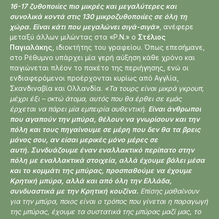
16-17 ζυθοποιίες πιο μικρές και μεγαλύτερες και
συνολικά κοντά στις 130 μικροζυθοποιίες σε όλη τη
χώρα. Είναι κάτι που μεγαλώνει σιγά-σιγά»
, ανέφερε
μεταξύ άλλων μιλώντας στα «Ρ.Ν.» ο
Στέλιος
Παγιαλάκης
, ιδιοκτήτης του γραφείου. Όπως επεσήμανε,
στο Ρέθυμνο υπάρχει μία γερή αύξηση κάθε χρόνο και
παγιώνεται πλέον το πακέτο της περιήγησης, ενώ οι
ενδιαφερόμενοι προέρχονται κυρίως από Αγγλία,
Σκανδιναβία και Ολλανδία.
«Τα τουρς είναι μικρά γκρουπ,
μέχρι έξι – οκτώ άτομα, αυτός που θα έρθει σε εμάς
έρχεται να πάρει μία εμπειρία αυθεντική.
Είναι άνθρωποι
που αγαπούν την μπύρα, θέλουν να γνωρίσουν και την
πόλη και τους πηγαίνουμε σε μέρη που δεν θα τα βρεις
μόνος σου, αν είσαι μερικές μόνο μέρες σε
αυτή.
Συνδυάζουμε έναν εναλλακτικό περίπατο στην
πόλη με εναλλακτικά στοιχεία, αλλά έχουμε βάλει μέσα
και το κομμάτι της μπύρας, προσπαθούμε να έχουμε
Κρητική μπύρα, αλλά και από όλη την Ελλάδα,
συνδυαστικά με την Κρητική κουζίνα.
Επίσης μαθαίνουν
για την μπύρα, ποιος είναι ο τρόπος που γίνεται η παραγωγή
της μπύρας, έχουμε τα συστατικά της μπύρας μαζί μας, το