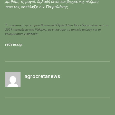
κριθάρι, τη μαγιά, δηλαδή είναι και βιωματικό, πλήρες
πακέτο»
, κατέληξε ο κ. Παγιαλάκης.
Το τουριστικό πρακτορείο Bonnie and Clyde Urban Tours διοργανώνει από το
2021 περιηγήσεις στο Ρέθυμνο, με επίκεντρο τις τοπικές μπύρες και τη
Ρεθεμνιώτικη ζυθοποιία
rethnea.gr
agrocretanews