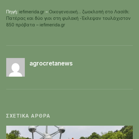
Πηγή:
iefimerida.gr
–
Οικογενειακή… ζωοκλοπή στο Λασίθι:
Πατέρας και δύο γιοι στη φυλακή -Έκλεψαν τουλάχιστον
850 πρόβατα – iefimerida.gr
agrocretanews
ΣΧΕΤΙΚΆ ΆΡΘΡΑ