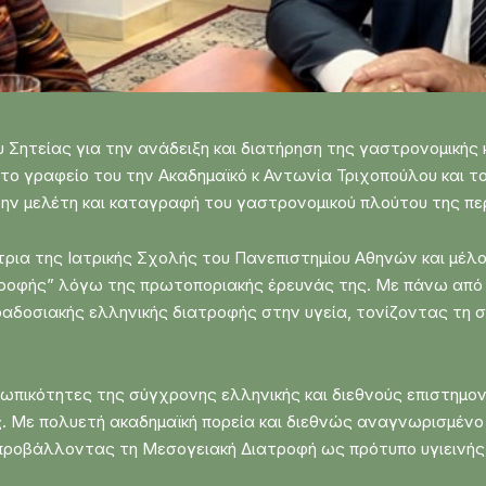
Σητείας για την ανάδειξη και διατήρηση της γαστρονομικής 
το γραφείο του την Ακαδημαϊκό κ Αντωνία Τριχοπούλου και τ
την μελέτη και καταγραφή του γαστρονομικού πλούτου της πε
τρια της Ιατρικής Σχολής του Πανεπιστημίου Αθηνών και μέλ
οφής” λόγω της πρωτοποριακής έρευνάς της. Με πάνω από 90
ραδοσιακής ελληνικής διατροφής στην υγεία, τονίζοντας τη 
σωπικότητες της σύγχρονης ελληνικής και διεθνούς επιστημο
ς. Με πολυετή ακαδημαϊκή πορεία και διεθνώς αναγνωρισμένο 
, προβάλλοντας τη Μεσογειακή Διατροφή ως πρότυπο υγιεινή