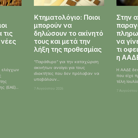
Κτηματολόγιο: Ποιοι
Στην α
ιοι
μπορούν να
παραγω
 τις
δηλώσουν το ακίνητό
πληρω
 νέες
τους και μετά την
να γίν
λήξη της προθεσμίας
τι οφε
η ΑΑΔ
"Παράθυρο" για την καταχώριση
ακινήτων ανοίγει για τους
ο ελέγχων
Η ΑΑΔΕ δε
ιδιοκτήτες που δεν πρόλαβαν να
ς
που είχε π
υποβάλουν...
 της
τέλη Ιουλίου
ς (ΕΑΕ)...
7 Αυγούστου 2026
7 Αυγούστου