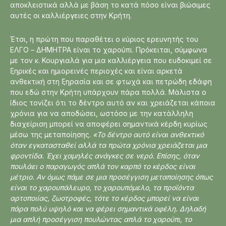
αποκλειστικά αλλά με βάση το κατά πόσο είναι βιώσιμες
αυτές οι καλλιέργειες στην Κρήτη.
Έτσι, η πρώτη που παραθέτει ο κύριος ερευνητής του
ΕΛΓΟ – ΔΗΜΗΤΡΑ είναι το χαρούπι. Πρόκειται, σύμφωνα
με τον κ. Κουργιαλά για μια καλλιέργεια που ευδοκιμεί σε
ξηρικές και ημιορεινές περιοχές και είναι αρκετά
ανθεκτική στη ξηρασία και σε φτωχά και πετρώδη εδάφη
που εδώ στην Κρήτη υπάρχουν πάρα πολλά. Μάλιστα ο
ίδιος τονίζει ότι το δέντρο αυτό αν και χρειάζεται κάποια
χρόνια για να αποδώσει, ωστόσο με την κατάλληλη
διαχείριση μπορεί να αποφέρει σημαντικά κέρδη κυρίως
μέσω της μεταποίησης.
«Το δέντρο αυτό είναι ανθεκτικό
όταν εγκατασταθεί αλλά τα πρώτα χρόνια χρειάζεται μια
φροντίδα. Έχει χαμηλές ανάγκες σε νερό. Επίσης, όταν
πουλάει ο παραγωγός απλά τον καρπό το κέρδος είναι
μέτριο. Αν όμως πάμε σε μια προσέγγιση μεταποίησης όπως
είναι το χαρουπάλευρο, το χαρουπόμελο, τα προϊόντα
αρτοποιίας, ζωοτροφές, τότε το κέρδος μπορεί να είναι
πάρα πολύ υψηλό και να φέρει σημαντικά οφέλη. Δηλαδή
μια απλή προσέγγιση πουλώντας απλά το χαρούπι, το