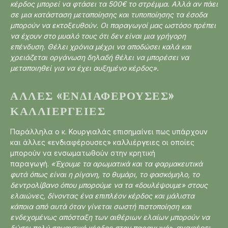
κέρδος μπορεί να φτάσει τα 500€ το στρέμμα. Αλλά αν πάει
σε μια κατάσταση μεταποίησης και τυποποίησης τα έσοδα
μπορούν να εκτοξευθούν. Οι παραγωγοί μας ωστόσο πρέπει
να έχουν στο μυαλό τους ότι δεν είναι μια γρήγορη
επένδυση. Θέλει χρόνια μέχρι να αποδώσει καλά και
χρειάζεται οργάνωση δηλαδή θέλει να μπορέσει να
μεταποιηθεί για να έχει αυξημένο κέρδος».
ΆΛΛΕΣ «ΕΝΔΙΑΦΈΡΟΥΣΕΣ»
ΚΑΛΛΙΈΡΓΕΙΕΣ
Παράλληλα ο κ. Κουργιαλάς επισημαίνει πως υπάρχουν
και άλλες «ενδιαφέρουσες» καλλιέργειες οι οποίες
μπορούν να ενσωματωθούν στην κρητική
παραγωγή.
«Έχουμε τα αρωματικά και τα φαρμακευτικά
φυτά όπως είναι η ρίγανη, το θυμάρι, το φασκόμηλο, το
δεντρολίβανο όπου μπορούμε να τα «δουλέψουμε» στους
ελαιώνες, δίνοντας ένα επιπλέον κέρδος και μάλιστα
κάποια από αυτά όταν γίνεται σωστή πιστοποίηση και
ενδεχομένως απόσταξη των αιθέριων ελαίων μπορούν να
δώσει πολύ σημαντικό κέρδος στον παραγωγό»,
αναφέρει