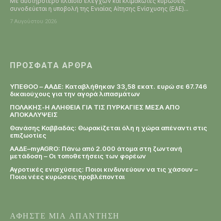
Με αυστηρότερο πλαίσιο ελέγχων και κλιμακωτές κυρώσεις
συνοδεύεται η υποβολή της Ενιαίας Αίτησης Ενίσχυσης (ΕΑΕ)...
7 Αυγούστου 2026
ΠΡΌΣΦΑΤΑ ΆΡΘΡΑ
ΥΠΕΘΟΟ – ΑΑΔΕ: Καταβλήθηκαν 33,58 εκατ. ευρώ σε 67.746
δικαιούχους για την αγορά λιπασμάτων
ΠΟΛΑΚΗΣ-Η ΑΛΗΘΕΙΑ ΓΙΑ ΤΙΣ ΠΥΡΚΑΓΙΕΣ ΜΕΣΑ ΑΠΟ
ΑΠΟΚΑΛΥΨΕΙΣ
Θανάσης Καββαδάς: Θωρακίζεται όλη η χώρα απέναντι στις
επιζωοτίες
ΑΑΔΕ–myAGRO: Πάνω από 2.000 άτομα στη ζωντανή
μετάδοση – Οι τοποθετήσεις των φορέων
Αγροτικές ενισχύσεις: Ποιοι κινδυνεύουν να τις χάσουν –
Ποιοι νέες κυρώσεις προβλέπονται
ΑΦΗΣΤΕ ΜΙΑ ΑΠΑΝΤΗΣΗ