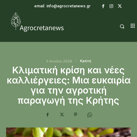
email:
info@agrocretanews.gr
Κρήτη
5 Ιουνίου 2026
Κλιματική κρίση και νέες
καλλιέργειες: Μια ευκαιρία
για την αγροτική
παραγωγή της Κρήτης