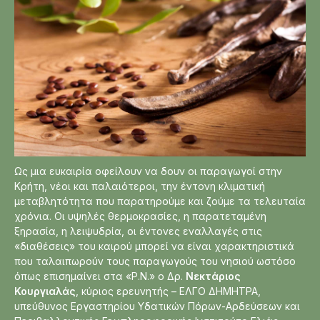
Ως μια ευκαιρία οφείλουν να δουν οι παραγωγοί στην
Κρήτη, νέοι και παλαιότεροι, την έντονη κλιματική
μεταβλητότητα που παρατηρούμε και ζούμε τα τελευταία
χρόνια. Οι υψηλές θερμοκρασίες, η παρατεταμένη
ξηρασία, η λειψυδρία, οι έντονες εναλλαγές στις
«διαθέσεις» του καιρού μπορεί να είναι χαρακτηριστικά
που ταλαιπωρούν τους παραγωγούς του νησιού ωστόσο
όπως επισημαίνει στα «Ρ.Ν.» ο Δρ.
Νεκτάριος
Κουργιαλάς
, κύριος ερευνητής – ΕΛΓΟ ΔΗΜΗΤΡΑ,
υπεύθυνος Εργαστηρίου Υδατικών Πόρων-Αρδεύσεων και