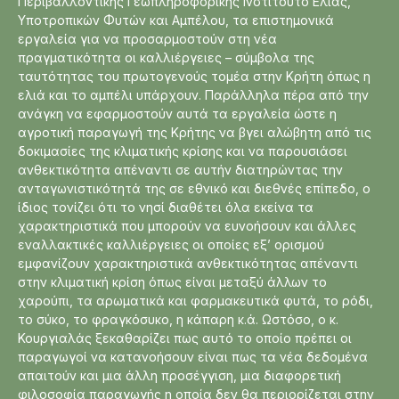
Περιβαλλοντικής Γεωπληροφορικής Ινστιτούτο Ελιάς,
Υποτροπικών Φυτών και Αμπέλου, τα επιστημονικά
εργαλεία για να προσαρμοστούν στη νέα
πραγματικότητα οι καλλιέργειες – σύμβολα της
ταυτότητας του πρωτογενούς τομέα στην Κρήτη όπως η
ελιά και το αμπέλι υπάρχουν. Παράλληλα πέρα από την
ανάγκη να εφαρμοστούν αυτά τα εργαλεία ώστε η
αγροτική παραγωγή της Κρήτης να βγει αλώβητη από τις
δοκιμασίες της κλιματικής κρίσης και να παρουσιάσει
ανθεκτικότητα απέναντι σε αυτήν διατηρώντας την
ανταγωνιστικότητά της σε εθνικό και διεθνές επίπεδο, ο
ίδιος τονίζει ότι το νησί διαθέτει όλα εκείνα τα
χαρακτηριστικά που μπορούν να ευνοήσουν και άλλες
εναλλακτικές καλλιέργειες οι οποίες εξ’ ορισμού
εμφανίζουν χαρακτηριστικά ανθεκτικότητας απέναντι
στην κλιματική κρίση όπως είναι μεταξύ άλλων το
χαρούπι, τα αρωματικά και φαρμακευτικά φυτά, το ρόδι,
το σύκο, το φραγκόσυκο, η κάπαρη κ.ά. Ωστόσο, ο κ.
Κουργιαλάς ξεκαθαρίζει πως αυτό το οποίο πρέπει οι
παραγωγοί να κατανοήσουν είναι πως τα νέα δεδομένα
απαιτούν και μια άλλη προσέγγιση, μια διαφορετική
φιλοσοφία παραγωγής η οποία δεν θα περιορίζεται στην