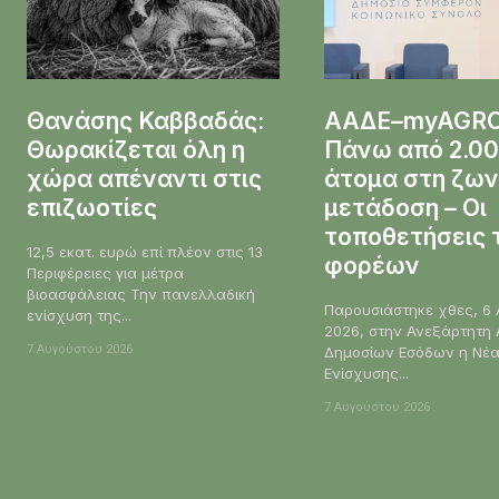
Θανάσης Καββαδάς:
ΑΑΔΕ–myAGRO
Θωρακίζεται όλη η
Πάνω από 2.0
χώρα απέναντι στις
άτομα στη ζω
επιζωοτίες
μετάδοση – Οι
τοποθετήσεις 
12,5 εκατ. ευρώ επί πλέον στις 13
φορέων
Περιφέρειες για μέτρα
βιοασφάλειας Την πανελλαδική
Παρουσιάστηκε χθες, 6
ενίσχυση της...
2026, στην Ανεξάρτητη
7 Αυγούστου 2026
Δημοσίων Εσόδων η Νέα
Ενίσχυσης...
7 Αυγούστου 2026