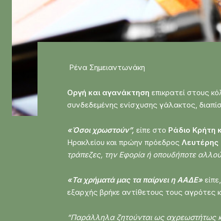
Ρένα Σημειαντωνάκη
Οργή και αγανάκτηση
επικρατεί στους κ
συνδεδεμένης ενίσχυσης γάλακτος, διαπ
«Όσοι χρωστούν”,
είπε στο
Ράδιο Κρήτη 
Ηρακλείου και πρώην πρόεδρος
Λευτέρης
τράπεζες, την Εφορία ή οπουδήποτε αλλού
«Τα χρήματά μας τα παίρνει η ΑΑΔΕ»
είπε
εξαρχής βρήκε αντίθετους τους αγρότες κ
“Παράλληλα ζητούνται ως αχρεωστήτως κ