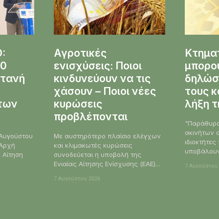
:
Αγροτικές
Κτηματ
00
ενισχύσεις: Ποιοι
μπορο
ντανή
κινδυνεύουν να τις
δηλώσ
χάσουν – Ποιοι νέες
τους κ
των
κυρώσεις
λήξη τ
προβλέπονται
"Παράθυρο
ακινήτων α
 Αυγούστου
Με αυστηρότερο πλαίσιο ελέγχων
ιδιοκτήτε
 Αρχή
και κλιμακωτές κυρώσεις
υποβάλουν.
 Αίτηση
συνοδεύεται η υποβολή της
Ενιαίας Αίτησης Ενίσχυσης (ΕΑΕ)...
7 Αυγούστου
7 Αυγούστου 2026