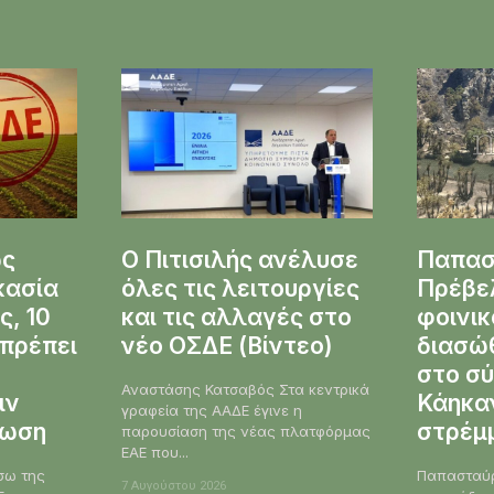
ως
Ο Πιτισιλής ανέλυσε
Παπασ
ικασία
όλες τις λειτουργίες
Πρέβε
ς, 10
και τις αλλαγές στο
φοινι
πρέπει
νέο ΟΣΔΕ (Βίντεο)
διασώ
στο σύ
Αναστάσης Κατσαβός Στα κεντρικά
ιν
Κάηκαν
γραφεία της ΑΑΔΕ έγινε η
λωση
στρέμ
παρουσίαση της νέας πλατφόρμας
ΕΑΕ που...
Παπασταύρ
7 Αυγούστου 2026