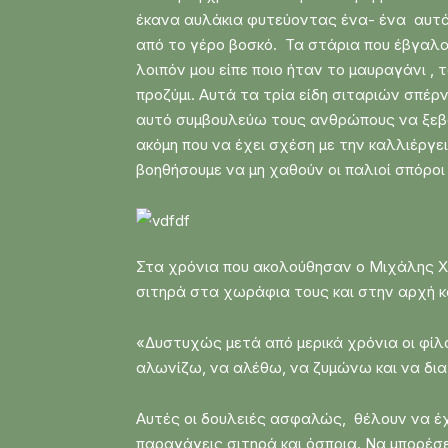
έκανα αυλάκια φυτεύοντας ένα- ένα αυτά
από το γέρο βοσκό. Τα στάρια που έβγαλα 
λοιπόν μου είπε ποιο ήταν το μαυραγάνι , τ
προζύμι. Αυτά τα τρία είδη σιταριών σπέ
αυτό συμβουλεύω τους ανθρώπους να ξεβο
ακόμη που να έχει σχέση με την καλλιέργει
βοηθήσουμε να μη χαθούν οι παλιοί σπόρ
Στα χρόνια που ακολούθησαν ο Μιχάλης Χ
σιτηρά στα χωράφια τους και στην αρχή κ
«Δυστυχώς μετά από μερικά χρόνια οι φίλο
αλωνίζω, να αλέθω, να ζυμώνω και να δι
Αυτές οι δουλειές ασφαλώς, θέλουν να έχε
παραγάγεις σιτηρά και όσπρια. Να μπορέσει