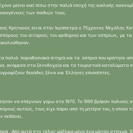
έχουν μείνει εκεί πίσω στην παλιά εποχή της κυκλικής οικονο
ς οικογένειες των παιδιών τους.
ύς Κρητικούς είναι στην Ιεράπετρα ο 75χρονος Μιχάλης Χατζ
σπόρους του σιταριού, του κριθαριού και των οσπρίων, με τα
 ακολούθησαν.
τα παλιά παραδοσιακά σιτηρά και τα όσπρια που κράτησε απ
μα, ανάμεσα στα ξενοδοχεία και τα τουριστικά καταλύματα 
ογραφίζουν δεκάδες ξένοι και Έλληνες επισκέπτες.
ησαν να σπέρνουν γύρω στο 1970. Το 1990 βρήκαν παλιούς σ
όρους αυτούς, τους είχε πάρει από τη μητέρα του, η οποία τ
ν πεθάνει.
τηρά . Από αυτά στο τέλος μάζεψα μόνο ένα μάτσο στάχυα. Έ