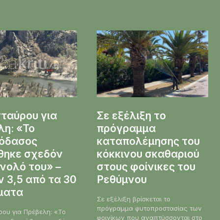
ταύρου για
Σε εξέλιξη το
λη: «Το
πρόγραμμα
κόδασος
καταπολέμησης του
θηκε σχεδόν
κόκκινου σκαθαριού
νολό του» –
στους φοίνικες του
 3,5 από τα 30
Ρεθύμνου
ματα
Σε εξέλιξη βρίσκεται το
πρόγραμμα φυτοπροστασίας των
ου για Πρέβελη: «Το
φοινίκων που αναπτύσσονται στο