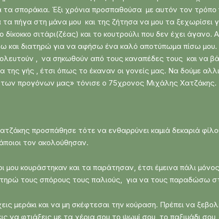
 τα σποράκια. Έξι χρόνια προσπαθούσα με αυτόν τον τρόπ
τα πήγα στη μάνα μου και της ζήτησα να μου τα ξεχωρίσει γ
ο δίκοκκο σιτάρι(ζέας) και το κουτρούλι που δεν έχει άγανο. 
ρνω και διατηρώ για να αφήσω ένα καλό αποτύπωμα πίσω μου.
λευτούν , να σηκωθούν από τους καναπέδες τους και να βά
α της γής , έτσι όπως το έκαναν οι γονείς μας. Να δούμε αλλ
οι των προγόνων μας» τόνισε ο 75χρονος Μιχάλης Χατζάκης.
ατζάκης προσπάθησε τότε να ενθαρρύνει καμιά δεκαριά φίλο
άποιοι τον ακολούθησαν.
ι μου κουράστηκαν και τα παράτησαν, έτσι έμεινα πάλι μόνο
ατηρώ τους σπόρους τους παλιούς, για να τους παραδώσω στ
ις μεράκι και να μη σκέφτεσαι την κούραση. Πρέπει να ξεβολ
ς να φτιάξεις με τα χέρια σου το ψωμί σου, το παξιμάδι σου,