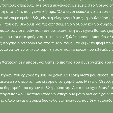
 ντόπιους σπόρους. Με αυτά μεγαλώσαμε εμείς στο Ορεινό ό
ση από τότε που γεννηθήκαμε. Όλα είναι εύκολα να τα κάνει 
που κάνουμε εμείς εδώ , είναι η κληρονομιά μας , η κουλτούρα 
, που δεν θέλουμε να τις αφήσουμε να χαθούν και να σβήσο
ρισμό των σιτηρών και των οσπρίων. Στη συνέχεια θα προχω
ωμιού και στο φούρνισμα του στον ξυλόφουρνο, όπου θα ολο
ης Κρήτης διατηρώντας στο πιθάρι τους , το ζυμωτό ψωμί που
μάτα και το σπιτικό τυρί, τη ρακή και το κρασί που έβγαζαν 
 Χατζάκη δεν μπορεί να λείπει ο πιστός του συνεργάτης του
τηρών του εργοδότη μου Μιχάλη Χατζάκη γιατί μου αρέσει πά
ώ μέσα στα σπαρτά που είχαμε στο χωριό μου. Μετά ο Μιχάλ
 θερισμού που έχουν πολλή κούραση. Αυτό που έχει ξεκινήσε
πάρα πολλοί . Κάποιοι ίσως να σπέρνουν μόνο για να έχουν 
ς αλλά είναι σίγουρα δύσκολο για εκείνους που δεν γνωρίζο