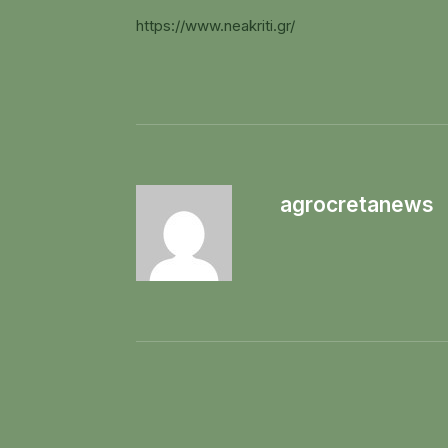
https://www.neakriti.gr/
agrocretanews