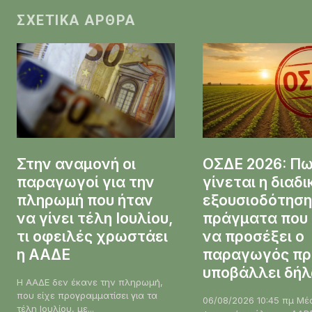
ΣΧΕΤΙΚΆ ΆΡΘΡΑ
Στην αναμονή οι
ΟΣΔΕ 2026: Π
παραγωγοί για την
γίνεται η διαδ
πληρωμή που ήταν
εξουσιοδότηση
να γίνει τέλη Ιουλίου,
πράγματα που 
τι οφειλές χρωστάει
να προσέξει ο
η ΑΑΔΕ
παραγωγός πρ
υποβάλλει δή
Η ΑΑΔΕ δεν έκανε την πληρωμή,
που είχε προγραμματίσει για τα
06/08/2026 10:45 πμ Μέσω της
τέλη Ιουλίου, με...