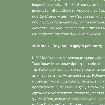
διαμονή τους εδώ. Η κ. Κουβαρά αναφέρει
περασμένη εβδομάδα στο Ηράκλειο εν όψε
σαν Σύλλογος – από την Περιφέρεια να γίν
όσον αφορά τα μελισσοκομικά προϊόντα ώστ
διακοπές. Να γίνουν διαφημίσεις στα αερο
και τώρα το ζητήσαμε όλοι οι σύλλογοι».
20 Μαΐου – Παγκόσμια ημέρα μέλισσας
η
Η 20
Μαΐου είναι η παγκόσμια ημέρα μέλι
Τεσσάρων Μαρτύρων δράση ευαισθητοποίηση
της ζωής, για τον πρωτογενή τομέα και πό
με τη βοήθεια της Αντιπεριφέρειας Ρεθύμν
αναγκαιότητα της μέλισσας. Θέλουμε να κατ
προστατευτεί η μέλισσα θα τρώμε τρόφιμα 
ζητάμε και να προστατεύσουμε τη μέλισσα. 
η κ. Κουβάρα, ενώ σε ό,τι έχει να κάνει μ
στάση ζωής.
«Η στήριξη των τοπικών προϊό