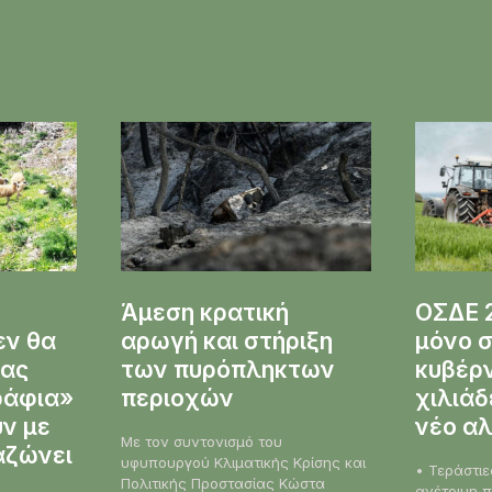
Άμεση κρατική
ΟΣΔΕ 2
εν θα
αρωγή και στήριξη
μόνο σ
μας
των πυρόπληκτων
κυβέρν
ράφια»
περιοχών
χιλιάδ
ύν με
νέο α
Με τον συντονισμό του
αζώνει
υφυπουργού Κλιματικής Κρίσης και
• Τεράστιε
Πολιτικής Προστασίας Κώστα
ανέτοιμη 