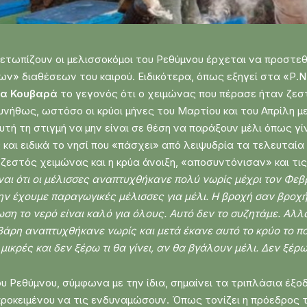
τωπίζουν οι μελισσοκόμοι του Ρεθύμνου έρχεται να προστεθ
 διαθέσεων του καιρού. Ειδικότερα, όπως εξηγεί στα «Ρ.Ν.
να Κουβαρά
το γεγονός ότι ο χειμώνας που πέρασε ήταν ζεσ
υνήθως, ωστόσο οι κρύοι μήνες του Μαρτίου και του Απρίλη μ
 τη στιγμή να μην είναι σε θέση να παράξουν μέλι όπως γίν
 και ειδικά το νησί που «πάσχει» από λειψυδρία τα τελευταία
ζεστός χειμώνας και η κρύα άνοιξη, «αποσυντόνισαν» και τι
ναι ότι οι μέλισσες αναπτυχθήκανε πολύ νωρίς μέχρι τον Φεβ
ν έχουμε παραγωγικές μέλισσες για μέλι. Η βροχή σαν βροχή,
ωση το νερό είναι καλό για όλους. Αυτό δεν το συζητάμε. Αλλά
άρη αναπτυχθήκανε νωρίς και μετά έκανε αυτό το κρύο το πο
 μικρές και δεν ξέρω τι θα γίνει, αν θα βγάλουν μέλι. Δεν ξέρ
υ Ρεθύμνου, σύμφωνα με την ίδια, σημαίνει τα τριπλάσια έξοδ
 προκειμένου να τις ενδυναμώσουν. Όπως τονίζει η πρόεδρος