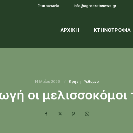
Επικοινωνία
info@agrocretanews.gr
ΑΡΧΙΚΉ
ΚΤΗΝΟΤΡΟΦΊΑ
14 Μαΐου 2026
Κρήτη
Ρεθυμνο
ωγή οι μελισσοκόμοι 