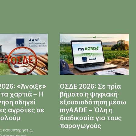
026: «Άνοιξε»
ΟΣΔΕ 2026: Σε τρία
τα χαρτιά – Η
βήματα η ψηφιακή
ηση οδηγεί
εξουσιοδότηση μέσω
ες αγρότες σε
myAADE – Όλη η
λαλούμ
διαδικασία για τους
παραγωγούς
ς καθυστερήσεις,
πλατφόρμα και