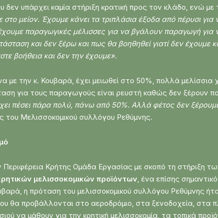
 δεν υπάρχει καμία στήριξη κρατική προς τον κλάδο, ενώ με
 στο μείον. Έχουμε κάνει τα τριπλάσια έξοδα από πέρυσι για
 έχουμε παραγωγικές μέλισσες για να βγάλουν παραγωγή για ν
άσταση και δεν ξέρω και πως θα βοηθηθεί γιατί δεν έχουμε κα
αστε βοήθεια και δεν την έχουμε».
 με την κ. Κουβαρά, έχει μειωθεί στο 50%, πολλά μελίσσια
ταση για τους παραγωγούς είναι ρευστή καθώς δεν ξέρουν π
ει πέσει πάρα πολύ, πάνω από 50%. Αλλά φέτος δεν ξέρουμε κ
ς του Μελισσοκομικού συλλόγου Ρεθύμνης.
μό
ν Περιφέρεια Κρήτης Ομάδα Εργασίας με σκοπό τη στήριξη τ
κρητικών μελισσοκομικών προϊόντων
, ένα επίσης σημαντικ
υβαρά, η πρόταση του μελισσοκομικού συλλόγου Ρεθύμνης ήτα
 που θα προβάλλονται στο αεροδρόμιο, στα ξενοδοχεία, στα
ησιού να μάθουν για την κρητική μελισσοκομία, τα τοπικά προ