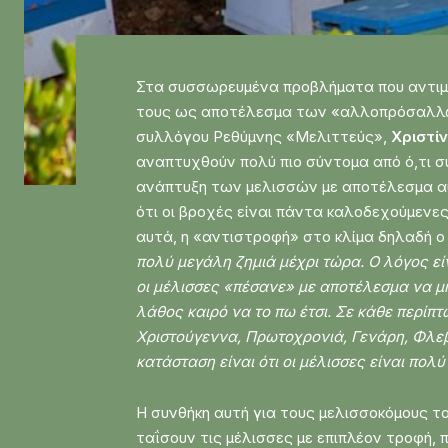
Στα συσσωρευμένα προβλήματα που αντιμε
τους ως αποτέλεσμα των «αλλοπρόσαλλων»
συλλόγου Ρεθύμνης «Μελιττεύς»,
Χριστί
αναπτυχθούν πολύ πιο σύντομα από ό,τι σ
ανάπτυξη των μελισσών με αποτέλεσμα αυτή
ότι οι βροχές είναι πάντα καλοδεχούμενες
αυτά, η «αντιστροφή» στο κλίμα δηλαδή ο 
πολύ μεγάλη ζημιά μέχρι τώρα. Ο λόγος εί
οι μέλισσες «πέσανε» με αποτέλεσμα να μη
λάθος καιρό να το πω έτσι. Σε κάθε περίπτ
Χριστούγεννα, Πρωτοχρονιά, Γενάρη, Φλεβ
κατάσταση είναι ότι οι μέλισσες είναι πολύ
Η συνθήκη αυτή για τους μελισσοκόμους το
ταΐσουν τις μέλισσες με επιπλέον τροφή,