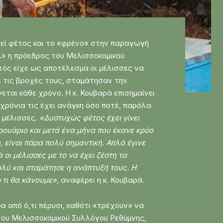
εί φέτος και το «φρένο» στην παραγωγή
» η πρόεδρος του Μελισσοκομικού
τός είχε ως αποτέλεσμα οι μέλισσες να
ε τις βροχές τους, σταμάτησαν την
εται κάθε χρόνο. Η κ. Κουβαρά επισημαίνει
 χρόνια τις έχει ανάγκη όσο ποτέ, παρόλα
ς μέλισσες.
«Δυστυχώς φέτος έχει γίνει
ρουάριο και μετά ένα μήνα που έκανε κρύο
 είναι πάρα πολύ σημαντική. Απλά έγινε
 οι μέλισσες με το να έχει ζέστη τα
λύ και σταμάτησε η ανάπτυξή τους. Η
ω τι θα κάνουμε»,
αναφέρει η κ. Κουβαρά.
α από ό,τι πέρυσι, καθότι «τρέχουν» να
 του Μελισσοκομικού Συλλόγου Ρεθύμνης,