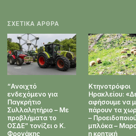
ΣΧΕΤΙΚΆ ΆΡΘΡΑ
“Ανοιχτό
Κτηνοτρόφοι
ενδεχόμενο για
Ηρακλείου: «Δ
Παγκρήτιο
αφήσουμε να 
Συλλαλητήριο – Με
πάρουν τα χω
προβλήματα το
– Προειδοποιο
ΟΣΔΕ” τονίζει ο Κ.
μπλόκα – Μαρ
Φρογάκης
η κρητική