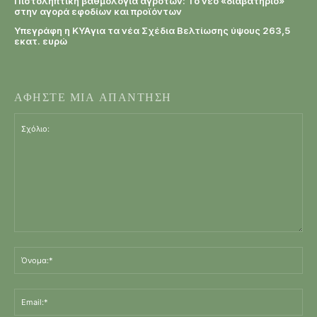
Πιστοληπτική βαθμολογία αγροτών: Το νέο «διαβατήριο»
στην αγορά εφοδίων και προϊόντων
Υπεγράφη η KYAγια τα νέα Σχέδια Βελτίωσης ύψους 263,5
εκατ. ευρώ
ΑΦΗΣΤΕ ΜΙΑ ΑΠΑΝΤΗΣΗ
Σχόλιο:
Όν
Ema