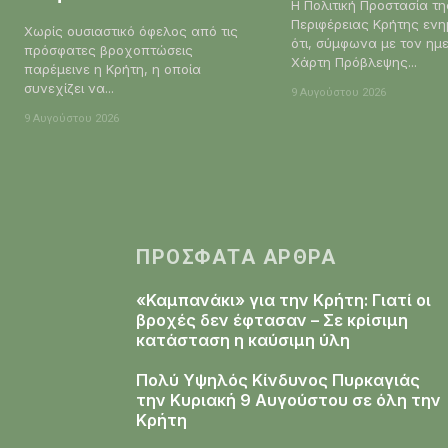
Η Πολιτική Προστασία τη
Περιφέρειας Κρήτης εν
Χωρίς ουσιαστικό όφελος από τις
ότι, σύμφωνα με τον ημ
πρόσφατες βροχοπτώσεις
Χάρτη Πρόβλεψης...
παρέμεινε η Κρήτη, η οποία
συνεχίζει να...
9 Αυγούστου 2026
9 Αυγούστου 2026
ΠΡΌΣΦΑΤΑ ΆΡΘΡΑ
«Καμπανάκι» για την Κρήτη: Γιατί οι
βροχές δεν έφτασαν – Σε κρίσιμη
κατάσταση η καύσιμη ύλη
Πολύ Υψηλός Κίνδυνος Πυρκαγιάς
την Κυριακή 9 Αυγούστου σε όλη την
Κρήτη