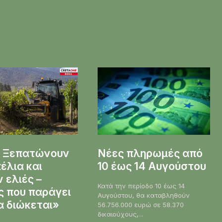
: Ξεπατώνουν
Νέες πληρωμές από
έλια και
10 έως 14 Αυγούστου
 ελιές –
Κατά την περίοδο 10 έως 14
ς που παράγει
Αυγούστου, θα καταβληθούν
α διώκεται»
56.756.000 ευρώ σε 58.370
δικαιούχους,...