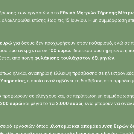
κλήρωσης των εργασιών στο
Εθνικό Μητρώο Τήρησης Μέτρω
ει ολοκληρωθεί επίσης έως τις 15 Ιουνίου. Η μη συμμόρφωση ε
 ευρώ
για όσους δεν προχωρήσουν στον καθαρισμό, ενώ σε π
πρόστιμο ανέρχεται σε
100 ευρώ
. Ιδιαίτερα αυστηρή είναι η π
ύεται από ποινή
φυλάκισης τουλάχιστον έξι μηνών
.
 όπως ηλικία, αναπηρία ή έλλειψη πρόσβασης σε ηλεκτρονικές
 Υπηρεσίας
, η οποία αναλαμβάνει τη διαβίβαση στο αρμόδιο 
να προχωρούν σε ελέγχους και, σε περίπτωση μη συμμόρφωση
200 ευρώ
και μέγιστο τα
2.000 ευρώ
, ενώ μπορούν να ανα
ι σειρά εργασιών όπως
υλοτομία και απομάκρυνση ξερών 
θε είδους
εύφλεκτων ή εγκαταλελειμμένων υλικών
. Παρά