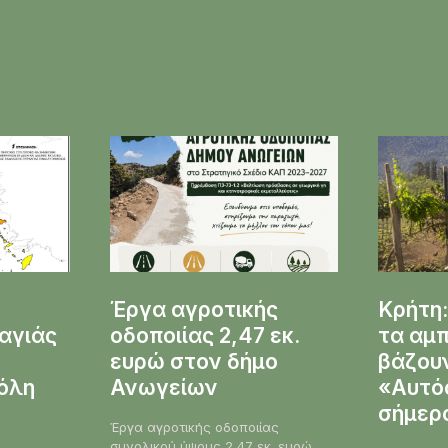
Έργα αγροτικής
Κρήτη
αγιάς
οδοποιίας 2,47 εκ.
τα αμπ
ευρώ στον δήμο
βάζουν
όλη
Ανωγείων
«Αυτό
σήμερ
Έργα αγροτικής οδοποιίας
συνολικού ύψους 2,47 εκ. ευρώ