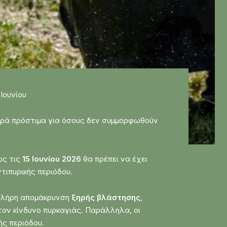
Ιουνίου
τηρά πρόστιμα για όσους δεν συμμορφωθούν
ως τις
15 Ιουνίου 2026
θα πρέπει να έχει
ιπυρικής περιόδου.
 πλήρη απομάκρυνση
ξηρής βλάστησης
,
τον κίνδυνο πυρκαγιάς. Παράλληλα, οι
ής περιόδου.