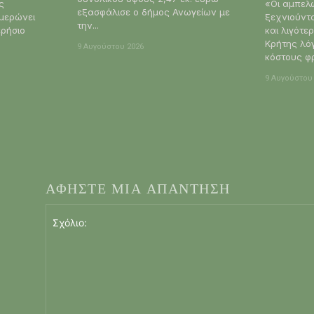
ς
«Οι αμπελ
εξασφάλισε ο δήμος Ανωγείων με
ημερώνει
ξεχνιούνται» Κάθε
την...
ερήσιο
και λιγότε
Κρήτης λό
9 Αυγούστου 2026
κόστους φρ
9 Αυγούστου
ΑΦΗΣΤΕ ΜΙΑ ΑΠΑΝΤΗΣΗ