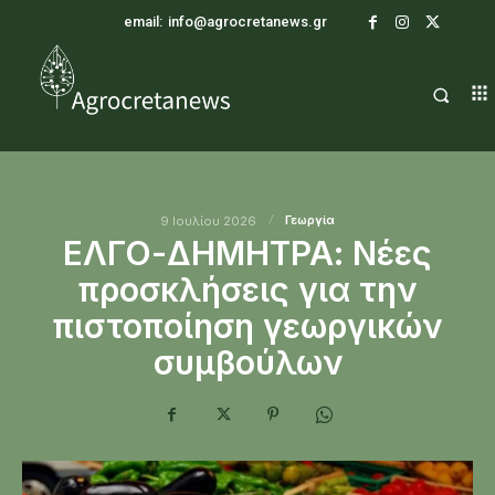
email:
info@agrocretanews.gr
Γεωργία
9 Ιουλίου 2026
ΕΛΓΟ-ΔΗΜΗΤΡΑ: Νέες
προσκλήσεις για την
πιστοποίηση γεωργικών
συμβούλων