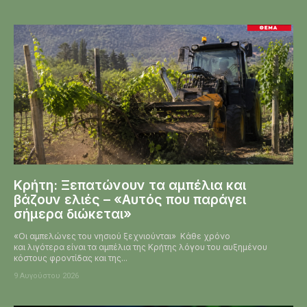
Κρήτη: Ξεπατώνουν τα αμπέλια και
βάζουν ελιές – «Αυτός που παράγει
σήμερα διώκεται»
«Οι αμπελώνες του νησιού ξεχνιούνται» Κάθε χρόνο
και λιγότερα είναι τα αμπέλια της Κρήτης λόγου του αυξημένου
κόστους φροντίδας και της...
9 Αυγούστου 2026